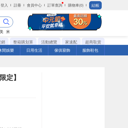
結帳
登入
註冊
會員中心
訂單查詢
購物車(0)
美
米
促銷
整箱購划算
活動總覽
家速配
超商取貨
休閒娛樂
日用生活
傢俱寢飾
服飾鞋包
 限定】