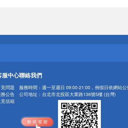
送
請小心！
送
客服中心
聯絡我們
請小心！
常見問題
服務時間：
週一至週日 09:00-21:00，例假日依網站
服務公告
公司地址：
台北市北投區大業路136號5樓 (台灣)
意見信箱