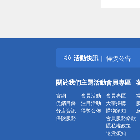
偏遠地區配
詐騙網頁！
得獎公告
活動快訊
熱門話題
銀行優惠
偏遠地區配
關於我們
主題活動
會員專區
詐騙網頁！
官網
會員活動
會員專區
促銷目錄
注目活動
大宗採購
分店資訊
得獎公佈
購物須知
保險服務
會員服務條款
隱私權政策
退貨須知