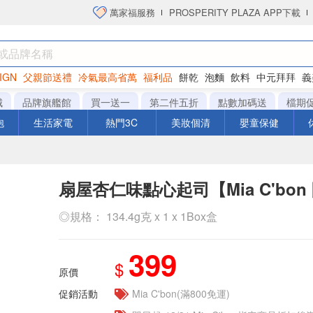
萬家福服務
PROSPERITY PLAZA APP下載
IGN
父親節送禮
冷氣最高省萬
福利品
餅乾
泡麵
飲料
中元拜拜
義
洋芋片
城
品牌旗艦館
買一送一
第二件五折
點數加碼送
檔期
泡
生活家電
熱門3C
美妝個清
嬰童保健
扇屋杏仁味點心起司【Mia C'bon
◎規格： 134.4g克 x 1 x 1Box盒
399
$
原價
促銷活動
Mia C'bon(滿800免運)