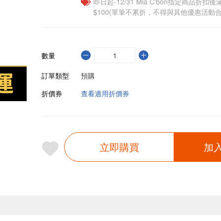
即日起-12/31 Mia C'bon指定商品折扣後滿
$100(單筆不累折，不得與其他優惠活動合
數量
訂單類型
預購
折價券
查看適用折價券
立即購買
加