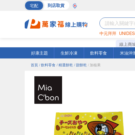
宅配
到店取貨
中元拜拜
UNIDES
巧克力
罐頭
海苔
線上商
好康主題
生鮮冷凍
飲料零食
米油沖
首頁
/ 飲料零食
/ 精選餅乾
/ 甜餅乾
/ 加核果