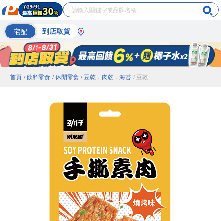
宅配
到店取貨
首頁
/ 飲料零食
/ 休閒零食
/ 豆乾．肉乾．海苔
/ 豆乾