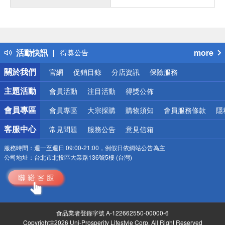
偏遠地區配送
詐騙網頁！請小心！
得獎公告
活動快訊
more
熱門話題
銀行優惠
關於我們
官網
促銷目錄
分店資訊
保險服務
偏遠地區配送
詐騙網頁！請小心！
主題活動
會員活動
注目活動
得獎公佈
會員專區
會員專區
大宗採購
購物須知
會員服務條款
隱
客服中心
常見問題
服務公告
意見信箱
服務時間：
週一至週日 09:00-21:00，例假日依網站公告為主
公司地址：
台北市北投區大業路136號5樓 (台灣)
食品業者登錄字號 A-122662550-00000-6
Copyright©2026 Uni-Prosperity Lifestyle Corp. All Right Reserved