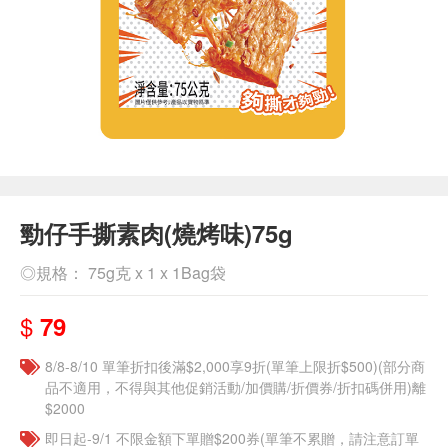
勁仔手撕素肉(燒烤味)75g
◎規格： 75g克 x 1 x 1Bag袋
$
79
8/8-8/10 單筆折扣後滿$2,000享9折(單筆上限折$500)(部分商
品不適用，不得與其他促銷活動/加價購/折價券/折扣碼併用)離
$2000
即日起-9/1 不限金額下單贈$200券(單筆不累贈，請注意訂單