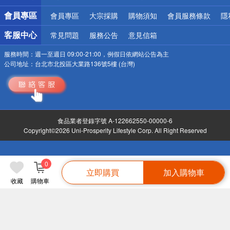
會員專區
會員專區
大宗採購
購物須知
會員服務條款
隱
客服中心
常見問題
服務公告
意見信箱
服務時間：
週一至週日 09:00-21:00，例假日依網站公告為主
公司地址：
台北市北投區大業路136號5樓 (台灣)
食品業者登錄字號 A-122662550-00000-6
Copyright©2026 Uni-Prosperity Lifestyle Corp. All Right Reserved
0
立即購買
加入購物車
收藏
購物車
喬麥屋手工拉麵