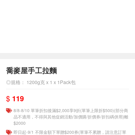
喬麥屋手工拉麵
◎規格： 1200g克 x 1 x 1Pack包
$
119
8/8-8/10 單筆折扣後滿$2,000享9折(單筆上限折$500)(部分商
品不適用，不得與其他促銷活動/加價購/折價券/折扣碼併用)離
$2000
即日起-9/1 不限金額下單贈$200券(單筆不累贈，請注意訂單