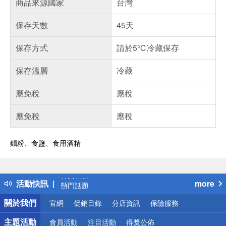
商品來源國家
台灣
保存天數
45天
保存方式
請於5℃冷藏保存
保存溫層
冷藏
應免稅
應稅
應免稅
應稅
麵粉、食鹽、食用酒精
偏遠地區配送
詐騙網頁！請小心！
得獎公告
活動快訊
more
熱門話題
銀行優惠
關於我們
官網
促銷目錄
分店資訊
保險服務
偏遠地區配送
詐騙網頁！請小心！
主題活動
會員活動
注目活動
得獎公佈