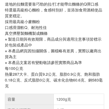
道地的拉麵需要靠巧勁的拉/打才能帶出麵條的Q彈口感
特選最高級粉心麵粉，食感特別好，並添加食用酒精使品
質更穩定。
採用最高級小麥麵粉
口感滑溜軟Q、耐泡性佳
真空擠壓製麵機製成麵條
※ 製造日期與有效期限，商品成分與適用注意事項皆標示
於包裝或產品中
※ 本產品網頁因拍攝關係，圖檔略有差異，實際以廠商出
貨為主
※ 本產品文案若有變動敬請參照實際商品為準
每100公克
熱量287大卡、蛋白質9.2公克、脂肪0.9公克、飽和脂肪
0.18公克、反式脂肪0公克、碳水化合物60.6克、鈉583毫
克
容量
1200g克