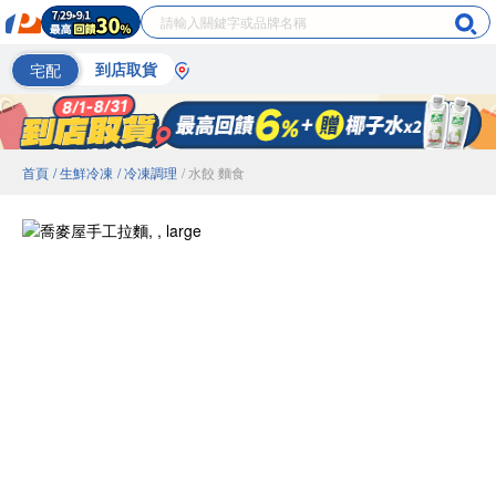
宅配
到店取貨
首頁
/ 生鮮冷凍
/ 冷凍調理
/ 水餃 麵食