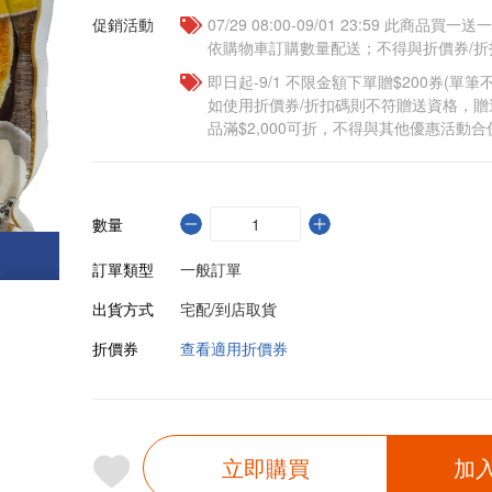
促銷活動
07/29 08:00-09/01 23:59 此商品
依購物車訂購數量配送；不得與折價券/折
即日起-9/1 不限金額下單贈$200券(單
如使用折價券/折扣碼則不符贈送資格，
品滿$2,000可折，不得與其他優惠活動合
數量
訂單類型
一般訂單
出貨方式
宅配/到店取貨
折價券
查看適用折價券
立即購買
加