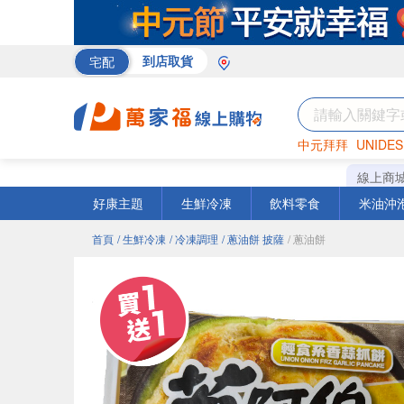
宅配
到店取貨
中元拜拜
UNIDES
巧克力
罐頭
海苔
線上商
好康主題
生鮮冷凍
飲料零食
米油沖
首頁
/ 生鮮冷凍
/ 冷凍調理
/ 蔥油餅 披薩
/ 蔥油餅