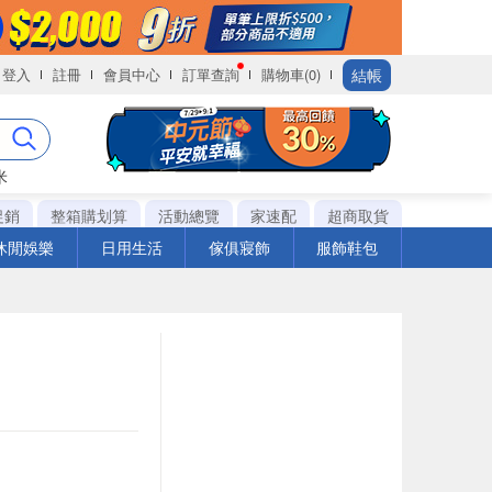
結帳
登入
註冊
會員中心
訂單查詢
購物車(0)
米
促銷
整箱購划算
活動總覽
家速配
超商取貨
休閒娛樂
日用生活
傢俱寢飾
服飾鞋包