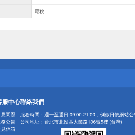
應稅
送
請小心！
送
客服中心
聯絡我們
請小心！
常見問題
服務時間：
週一至週日 09:00-21:00，例假日依網站
服務公告
公司地址：
台北市北投區大業路136號5樓 (台灣)
意見信箱