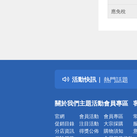
應免稅
偏遠地區配
詐騙網頁！
得獎公告
活動快訊
熱門話題
銀行優惠
偏遠地區配
關於我們
主題活動
會員專區
詐騙網頁！
官網
會員活動
會員專區
促銷目錄
注目活動
大宗採購
分店資訊
得獎公佈
購物須知