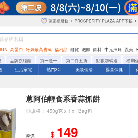
萬家福服務
PROSPERITY PLAZA APP下載
IGN
高蛋白
冷氣最高省萬
福利品
餅乾
泡麵
飲料
中元拜拜
義美
洋芋片
城
品牌旗艦館
買一送一
第二件五折
點數加碼送
檔期
泡
生活家電
熱門3C
美妝個清
嬰童保健
蔥阿伯輕食系香蒜抓餅
◎規格： 450g克 x 1 x 1Bag包
149
$
原價