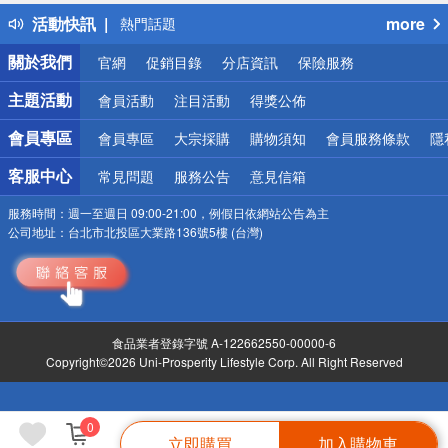
得獎公告
活動快訊
more
熱門話題
銀行優惠
關於我們
官網
促銷目錄
分店資訊
保險服務
偏遠地區配送
詐騙網頁！請小心！
主題活動
會員活動
注目活動
得獎公佈
會員專區
會員專區
大宗採購
購物須知
會員服務條款
隱
客服中心
常見問題
服務公告
意見信箱
服務時間：
週一至週日 09:00-21:00，例假日依網站公告為主
公司地址：
台北市北投區大業路136號5樓 (台灣)
食品業者登錄字號 A-122662550-00000-6
Copyright©2026 Uni-Prosperity Lifestyle Corp. All Right Reserved
0
立即購買
加入購物車