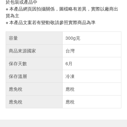
於包裝或產品中
※ 本產品網頁因拍攝關係，圖檔略有差異，實際以廠商出
貨為主
※ 本產品文案若有變動敬請參照實際商品為準
容量
300g克
商品來源國家
台灣
保存天數
6月
保存溫層
冷凍
應免稅
應稅
應免稅
應稅
偏遠地區配送
詐騙網頁！請小心！