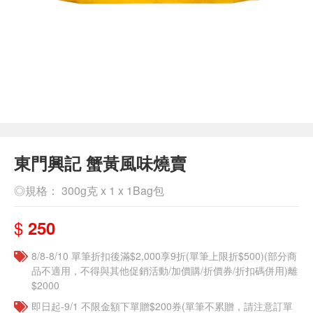
東門興記 蟹黃風味燒賣
◎規格： 300g克 x 1 x 1Bag包
$
250
8/8-8/10 單筆折扣後滿$2,000享9折(單筆上限折$500)(部分商
品不適用，不得與其他促銷活動/加價購/折價券/折扣碼併用)離
$2000
即日起-9/1 不限金額下單贈$200券(單筆不累贈，請注意訂單