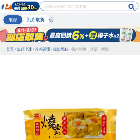
宅配
到店取貨
首頁
/ 生鮮冷凍
/ 冷凍調理
/ 微波餐點
/ 義大利麵．丼飯．麵點