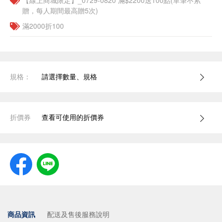
【線上商城限定】_0729-0820 滿$2200送100點(單筆不累
贈，每人期間最高贈5次)
滿2000折100
規格：
請選擇數量、規格
折價券
查看可使用的折價券
商品資訊
配送及售後服務說明