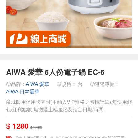
AIWA 愛華 6人份電子鍋 EC-6
◎品牌：
AIWA 愛華
◎規格： 台
◎逛逛專館：
AIWA 日本愛華
商城限用信用卡支付(不納入VIP資格之累積計算),無法用錢
包/紅利點數,無搬運上樓服務及指定日期/時間.
$
1280
$1,490