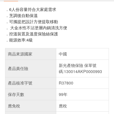
．6人份容量符合大家庭需求
．烹調後自動保溫
．可攜提把設計方便提取移動
． 大金水性不沾塗層內鍋清洗方便
．控溫裝置及溫度保險絲保護
．能源效率:4級
商品來源國家
中國
新光產物保險 保單號
產品責任險
碼:130014AKP0000993
產品核准字號
R37800
保存天數
99年
應免稅
應稅