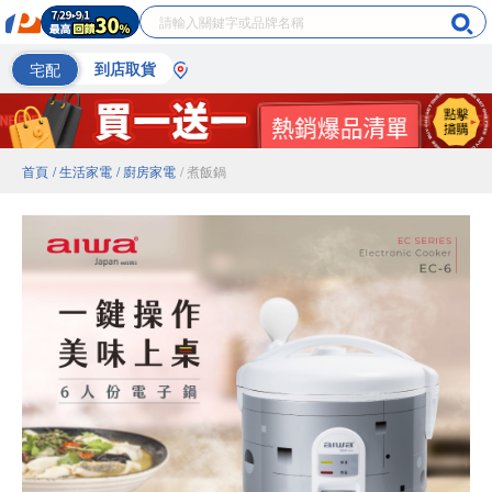
宅配
到店取貨
首頁
/ 生活家電
/ 廚房家電
/ 煮飯鍋