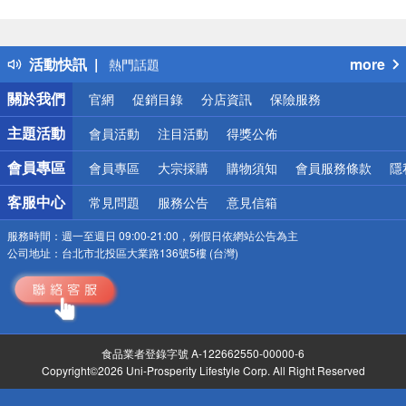
偏遠地區配送
詐騙網頁！請小心！
得獎公告
活動快訊
more
熱門話題
銀行優惠
關於我們
官網
促銷目錄
分店資訊
保險服務
偏遠地區配送
詐騙網頁！請小心！
主題活動
會員活動
注目活動
得獎公佈
會員專區
會員專區
大宗採購
購物須知
會員服務條款
隱
客服中心
常見問題
服務公告
意見信箱
服務時間：
週一至週日 09:00-21:00，例假日依網站公告為主
公司地址：
台北市北投區大業路136號5樓 (台灣)
食品業者登錄字號 A-122662550-00000-6
Copyright©2026 Uni-Prosperity Lifestyle Corp. All Right Reserved