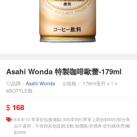
Asahi Wonda 特製咖啡歐蕾-179ml
◎品牌：
Asahi Wonda
◎規格： 179ml毫升 x 1 x
6BOTTLE瓶
$
168
8/8-8/10 單筆折扣後滿$2,000享9折(單筆上限折$500)(部分商
品不適用，不得與其他促銷活動/加價購/折價券/折扣碼併用)離
$2000