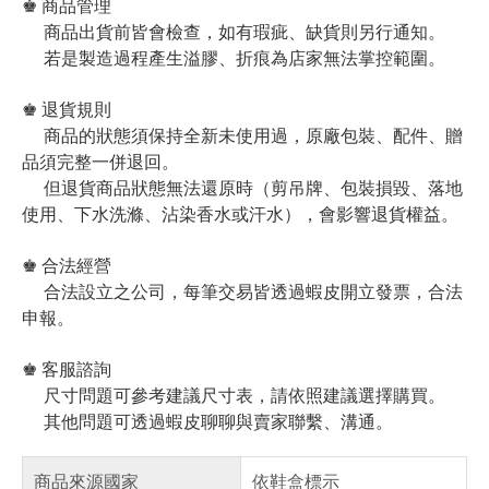
♚ 商品管理
商品出貨前皆會檢查，如有瑕疵、缺貨則另行通知。
若是製造過程產生溢膠、折痕為店家無法掌控範圍。
♚ 退貨規則
商品的狀態須保持全新未使用過，原廠包裝、配件、贈
品須完整一併退回。
但退貨商品狀態無法還原時（剪吊牌、包裝損毀、落地
使用、下水洗滌、沾染香水或汗水），會影響退貨權益。
♚ 合法經營
合法設立之公司，每筆交易皆透過蝦皮開立發票，合法
申報。
♚ 客服諮詢
尺寸問題可參考建議尺寸表，請依照建議選擇購買。
其他問題可透過蝦皮聊聊與賣家聯繫、溝通。
商品來源國家
依鞋盒標示