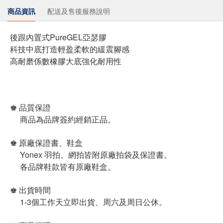
商品資訊
配送及售後服務說明
後跟內置式PureGEL亞瑟膠
科技中底打造輕盈柔軟的緩震腳感
高耐磨係數橡膠大底強化耐用性
♚ 品質保證
商品為品牌簽約經銷正品。
♚ 原廠保證書、鞋盒
Yonex 羽拍、網拍皆附原廠拍袋及保證書。
各品牌鞋款皆有原廠鞋盒。
♚ 出貨時間
1-3個工作天立即出貨、周六及周日公休。