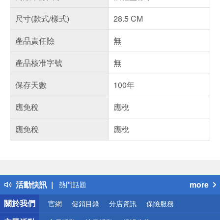
尺寸(款式/樣式)
28.5 CM
產品責任險
無
產品核准字號
無
保存天數
100年
應免稅
應稅
應免稅
應稅
偏遠地區配送
詐騙網頁！請小心！
得獎公告
活動快訊
more
熱門話題
銀行優惠
關於我們
官網
促銷目錄
分店資訊
保險服務
偏遠地區配送
詐騙網頁！請小心！