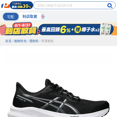
宅配
到店取貨
首頁
/ 服飾鞋包
/ 運動鞋
/ 男運動鞋