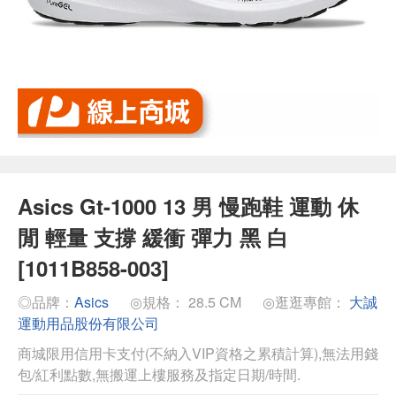
Asics Gt-1000 13 男 慢跑鞋 運動 休
閒 輕量 支撐 緩衝 彈力 黑 白
[1011B858-003]
◎品牌：
Asics
◎規格： 28.5 CM
◎逛逛專館：
大誠
運動用品股份有限公司
商城限用信用卡支付(不納入VIP資格之累積計算),無法用錢
包/紅利點數,無搬運上樓服務及指定日期/時間.