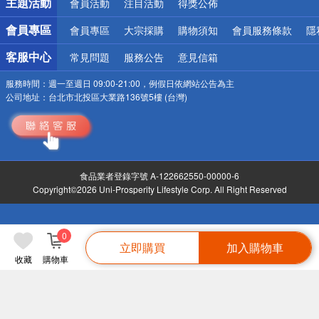
主題活動
會員活動
注目活動
得獎公佈
會員專區
會員專區
大宗採購
購物須知
會員服務條款
隱
客服中心
常見問題
服務公告
意見信箱
服務時間：
週一至週日 09:00-21:00，例假日依網站公告為主
公司地址：
台北市北投區大業路136號5樓 (台灣)
食品業者登錄字號 A-122662550-00000-6
Copyright©2026 Uni-Prosperity Lifestyle Corp. All Right Reserved
0
立即購買
加入購物車
收藏
購物車