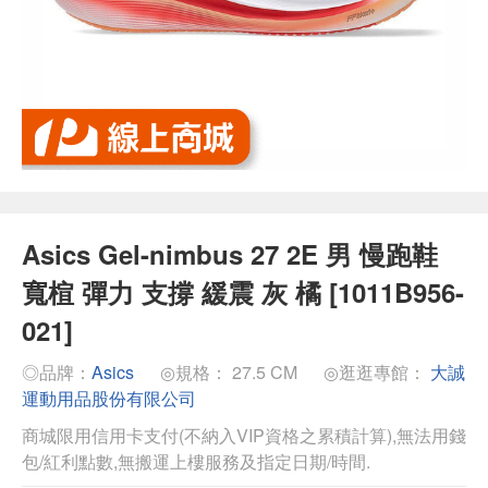
Asics Gel-nimbus 27 2E 男 慢跑鞋
寬楦 彈力 支撐 緩震 灰 橘 [1011B956-
021]
◎品牌：
Asics
◎規格： 27.5 CM
◎逛逛專館：
大誠
運動用品股份有限公司
商城限用信用卡支付(不納入VIP資格之累積計算),無法用錢
包/紅利點數,無搬運上樓服務及指定日期/時間.