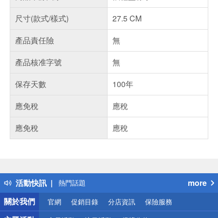
尺寸(款式/樣式)
27.5 CM
產品責任險
無
產品核准字號
無
保存天數
100年
應免稅
應稅
應免稅
應稅
偏遠地區配送
詐騙網頁！請小心！
得獎公告
活動快訊
more
熱門話題
銀行優惠
關於我們
官網
促銷目錄
分店資訊
保險服務
偏遠地區配送
詐騙網頁！請小心！