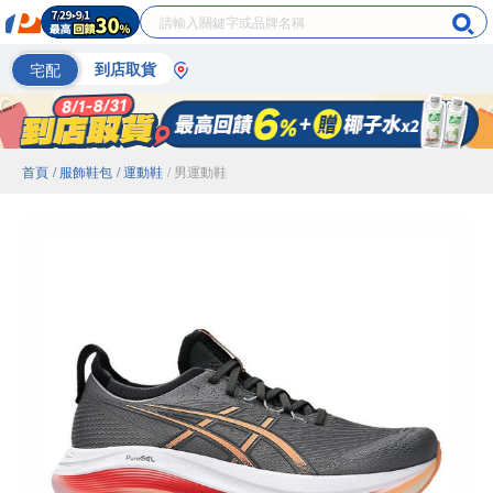
宅配
到店取貨
首頁
/ 服飾鞋包
/ 運動鞋
/ 男運動鞋