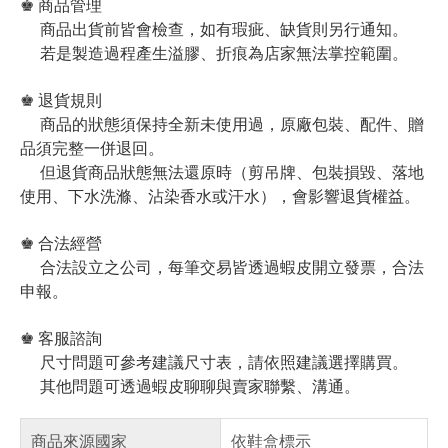
♚ 商品管理
商品出貨前皆會檢查，如有瑕疵、缺貨則另行通知。
若是製造過程產生溢膠、折痕為店家無法掌控範圍。
♚ 退貨規則
商品的狀態須保持全新未使用過，原廠包裝、配件、贈
品須完整一併退回。
但退貨商品狀態無法還原時（剪吊牌、包裝損毀、落地
使用、下水洗滌、沾染香水或汗水），會影響退貨權益。
♚ 合法經營
合法設立之公司，每筆交易皆透過蝦皮開立發票，合法
申報。
♚ 客服諮詢
尺寸問題可參考建議尺寸表，請依照建議選擇購買。
其他問題可透過蝦皮聊聊與賣家聯繫、溝通。
商品來源國家
依鞋盒標示