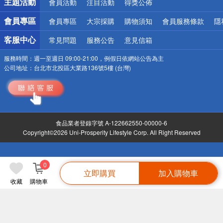
主題活動
會員活動
注目活動
得獎公佈
會員專區
會員專區
大宗採購
購物須知
會員服務條款
隱
客服中心
常見問題
服務公告
意見信箱
服務時間：
週一至週日 09:00-21:00，例假日依網站公告為主
公司地址：
台北市北投區大業路136號5樓 (台灣)
食品業者登錄字號 A-122662550-00000-6
Copyright©2026 Uni-Prosperity Lifestyle Corp. All Right Reserved
0
立即購買
加入購物車
收藏
購物車