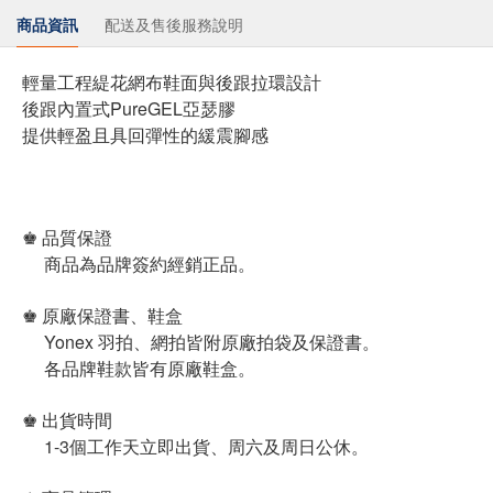
商品資訊
配送及售後服務說明
輕量工程緹花網布鞋面與後跟拉環設計
後跟內置式PureGEL亞瑟膠
提供輕盈且具回彈性的緩震腳感
♚ 品質保證
商品為品牌簽約經銷正品。
♚ 原廠保證書、鞋盒
Yonex 羽拍、網拍皆附原廠拍袋及保證書。
各品牌鞋款皆有原廠鞋盒。
♚ 出貨時間
1-3個工作天立即出貨、周六及周日公休。