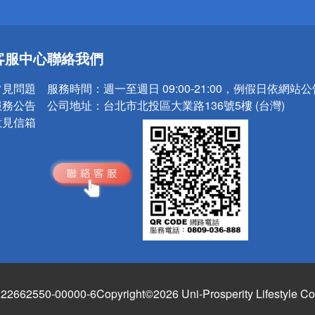
送
客服中心
聯絡我們
請小心！
常見問題
服務時間：
週一至週日 09:00-21:00，例假日依網站
服務公告
公司地址：
台北市北投區大業路136號5樓 (台灣)
意見信箱
662550-00000-6
Copyright©2026 Uni-Prosperity Lifestyle Co