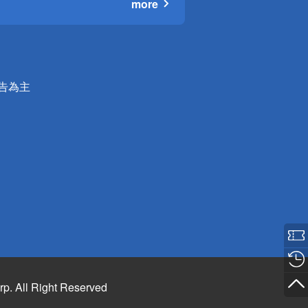
more
公告為主
rp. All Right Reserved