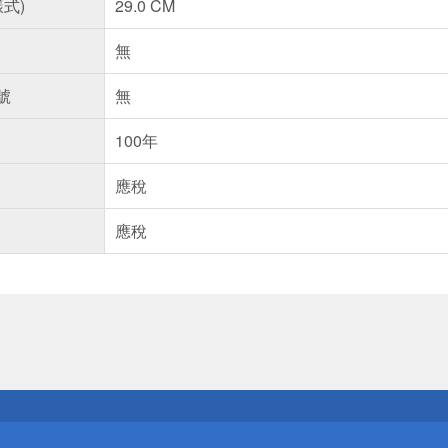
樣式)
29.0 CM
無
號
無
100年
應稅
應稅
送
請小心！