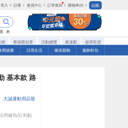
結帳
登入
註冊
會員中心
訂單查詢
購物車(0)
美
米
促銷
整箱購划算
活動總覽
家速配
超商取貨
休閒娛樂
日用生活
傢俱寢飾
服飾鞋包
 運動 基本款 路
：
大誠運動用品股
法用錢包/紅利點