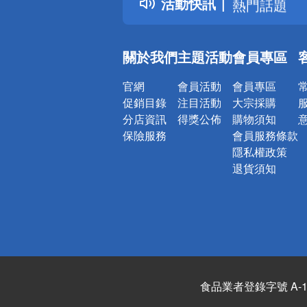
活動快訊
熱門話題
銀行優惠
偏遠地區配
關於我們
主題活動
會員專區
詐騙網頁！
官網
會員活動
會員專區
促銷目錄
注目活動
大宗採購
分店資訊
得獎公佈
購物須知
保險服務
會員服務條款
隱私權政策
退貨須知
食品業者登錄字號 A-122