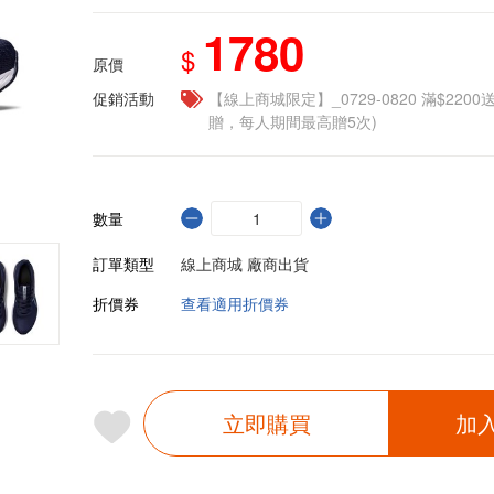
1780
$
原價
促銷活動
【線上商城限定】_0729-0820 滿$2200
贈，每人期間最高贈5次)
數量
訂單類型
線上商城 廠商出貨
折價券
查看適用折價券
立即購買
加