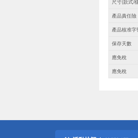
尺寸(款式/
產品責任險
產品核准字
保存天數
應免稅
應免稅
偏遠地區配
詐騙網頁！
得獎公告