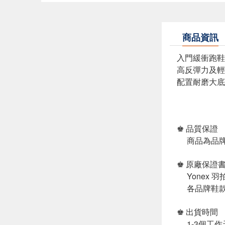
商品資訊
入門緩衝跑鞋
高反彈力及輕
配置耐磨大底
♚ 品質保證
商品為品牌
♚ 原廠保證
Yonex 
各品牌鞋款
♚ 出貨時間
1-3個工作