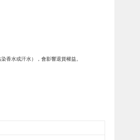
。
染香水或汗水），會影響退貨權益。