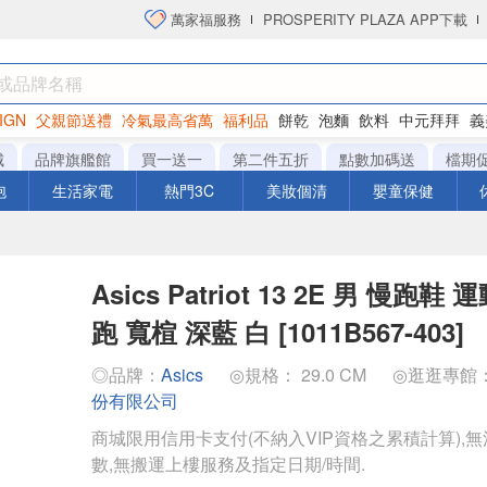
萬家福服務
PROSPERITY PLAZA APP下載
IGN
父親節送禮
冷氣最高省萬
福利品
餅乾
泡麵
飲料
中元拜拜
義
衛生紙
城
品牌旗艦館
買一送一
第二件五折
點數加碼送
檔期
泡
生活家電
熱門3C
美妝個清
嬰童保健
Asics Patriot 13 2E 男 慢跑鞋
跑 寬楦 深藍 白 [1011B567-403]
◎品牌：
Asics
◎規格： 29.0 CM
◎逛逛專館
份有限公司
商城限用信用卡支付(不納入VIP資格之累積計算),無
數,無搬運上樓服務及指定日期/時間.