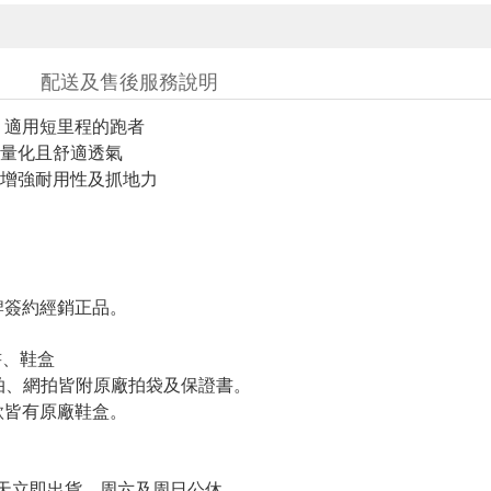
配送及售後服務說明
 適用短里程的跑者
量化且舒適透氣
增強耐用性及抓地力
簽約經銷正品。
書、鞋盒
羽拍、網拍皆附原廠拍袋及保證書。
皆有原廠鞋盒。
天立即出貨、周六及周日公休。