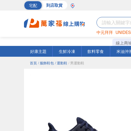
宅配
到店取貨
中元拜拜
UNIDES
海苔
巧克力
罐頭
線上商
好康主題
生鮮冷凍
飲料零食
米油沖
首頁
/ 服飾鞋包
/ 運動鞋
/ 男運動鞋