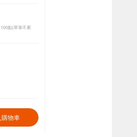
送100點(單筆不累
入購物車