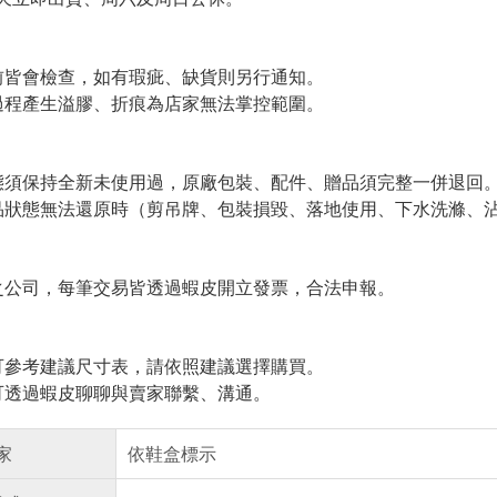
皆會檢查，如有瑕疵、缺貨則另行通知。
程產生溢膠、折痕為店家無法掌控範圍。
須保持全新未使用過，原廠包裝、配件、贈品須完整一併退回
狀態無法還原時（剪吊牌、包裝損毀、落地使用、下水洗滌、沾
公司，每筆交易皆透過蝦皮開立發票，合法申報。
參考建議尺寸表，請依照建議選擇購買。
透過蝦皮聊聊與賣家聯繫、溝通。
家
依鞋盒標示