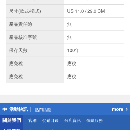
尺寸(款式/樣式)
US 11.0 / 29.0 CM
產品責任險
無
產品核准字號
無
保存天數
100年
應免稅
應稅
應免稅
應稅
偏遠地區配送
詐騙網頁！請小心！
得獎公告
活動快訊
more
熱門話題
銀行優惠
關於我們
官網
促銷目錄
分店資訊
保險服務
偏遠地區配送
詐騙網頁！請小心！