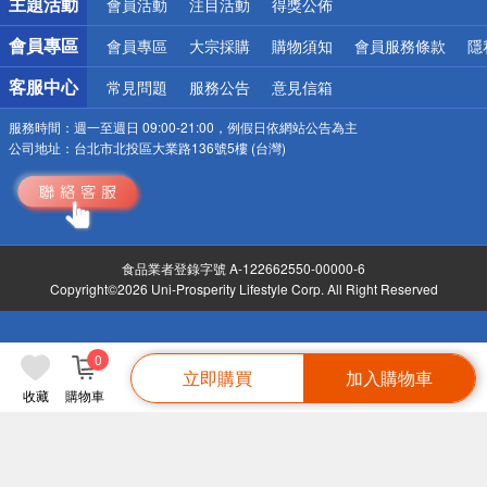
主題活動
會員活動
注目活動
得獎公佈
會員專區
會員專區
大宗採購
購物須知
會員服務條款
隱
客服中心
常見問題
服務公告
意見信箱
服務時間：
週一至週日 09:00-21:00，例假日依網站公告為主
公司地址：
台北市北投區大業路136號5樓 (台灣)
食品業者登錄字號 A-122662550-00000-6
Copyright©2026 Uni-Prosperity Lifestyle Corp. All Right Reserved
0
立即購買
加入購物車
收藏
購物車