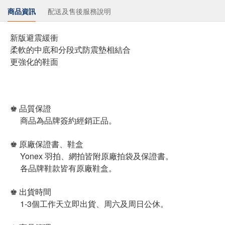
商品資訊
配送及售後服務說明
新版避震緩衝
柔軟的中底和分段式防震墊相結合
更強化的鞋面
♚ 品質保證
商品為品牌簽約經銷正品。
♚ 原廠保證書、鞋盒
Yonex 羽拍、網拍皆附原廠拍袋及保證書。
各品牌鞋款皆有原廠鞋盒。
♚ 出貨時間
1-3個工作天立即出貨、周六及周日公休。