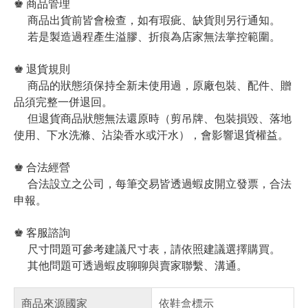
♚ 商品管理
商品出貨前皆會檢查，如有瑕疵、缺貨則另行通知。
若是製造過程產生溢膠、折痕為店家無法掌控範圍。
♚ 退貨規則
商品的狀態須保持全新未使用過，原廠包裝、配件、贈
品須完整一併退回。
但退貨商品狀態無法還原時（剪吊牌、包裝損毀、落地
使用、下水洗滌、沾染香水或汗水），會影響退貨權益。
♚ 合法經營
合法設立之公司，每筆交易皆透過蝦皮開立發票，合法
申報。
♚ 客服諮詢
尺寸問題可參考建議尺寸表，請依照建議選擇購買。
其他問題可透過蝦皮聊聊與賣家聯繫、溝通。
商品來源國家
依鞋盒標示