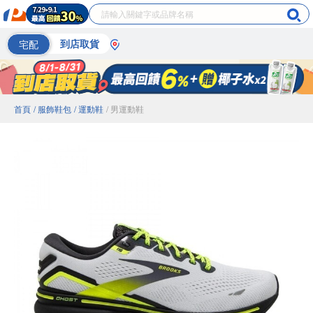
宅配
到店取貨
首頁
/ 服飾鞋包
/ 運動鞋
/ 男運動鞋