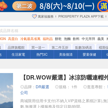
萬家福服務
PROSPERITY PLAZA APP下載
IGN
高蛋白
冷氣最高省萬
福利品
餅乾
泡麵
飲料
中元拜拜
義美
海苔
城
品牌旗艦館
買一送一
第二件五折
點數加碼送
檔期
泡
生活家電
熱門3C
美妝個清
嬰童保健
【DR.WOW嚴選】冰涼防曬連帽
◎品牌：
DR嚴選
◎規格： 1件
◎逛逛專館：
公司
商城限用信用卡支付(不納入VIP資格之累積計算),無
數,無搬運上樓服務及指定日期/時間.