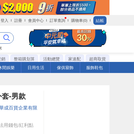
結帳
登入
註冊
會員中心
訂單查詢
購物車(0)
米
促銷
整箱購划算
活動總覽
家速配
超商取貨
休閒娛樂
日用生活
傢俱寢飾
服飾鞋包
外套-男款
華成百貨企業有限
法用錢包/紅利點