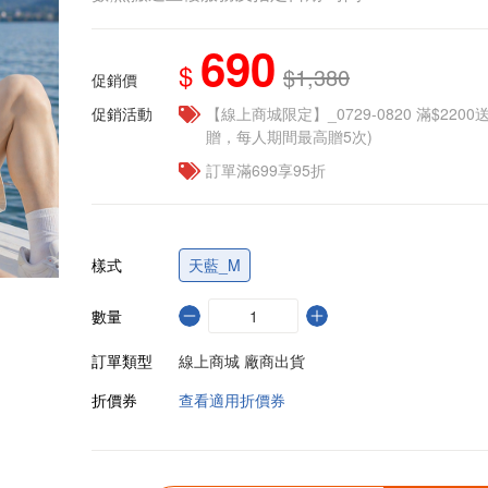
690
$
$1,380
促銷價
促銷活動
【線上商城限定】_0729-0820 滿$2200
贈，每人期間最高贈5次)
訂單滿699享95折
樣式
天藍_M
數量
訂單類型
線上商城 廠商出貨
折價券
查看適用折價券