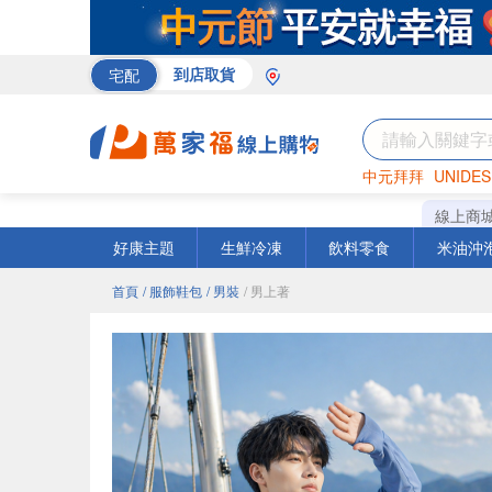
宅配
到店取貨
中元拜拜
UNIDES
巧克力
罐頭
咖啡
線上商
好康主題
生鮮冷凍
飲料零食
米油沖
首頁
/ 服飾鞋包
/ 男裝
/ 男上著