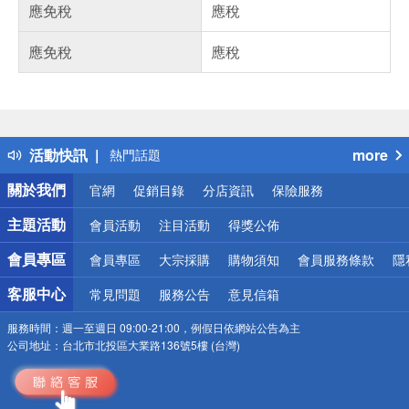
應免稅
應稅
應免稅
應稅
偏遠地區配送
詐騙網頁！請小心！
得獎公告
活動快訊
more
熱門話題
銀行優惠
關於我們
官網
促銷目錄
分店資訊
保險服務
偏遠地區配送
詐騙網頁！請小心！
主題活動
會員活動
注目活動
得獎公佈
會員專區
會員專區
大宗採購
購物須知
會員服務條款
隱
客服中心
常見問題
服務公告
意見信箱
服務時間：
週一至週日 09:00-21:00，例假日依網站公告為主
公司地址：
台北市北投區大業路136號5樓 (台灣)