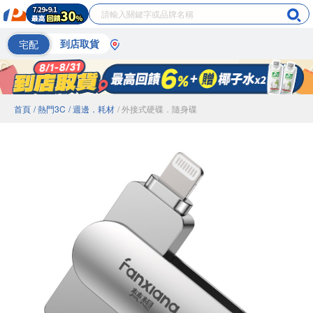
宅配
到店取貨
首頁
/ 熱門3C
/ 週邊．耗材
/ 外接式硬碟．隨身碟