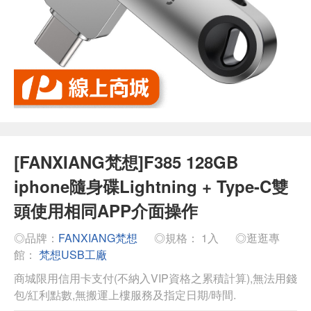
[FANXIANG梵想]F385 128GB
iphone隨身碟Lightning + Type-C雙
頭使用相同APP介面操作
◎品牌：
FANXIANG梵想
◎規格： 1入
◎逛逛專
館：
梵想USB工廠
商城限用信用卡支付(不納入VIP資格之累積計算),無法用錢
包/紅利點數,無搬運上樓服務及指定日期/時間.