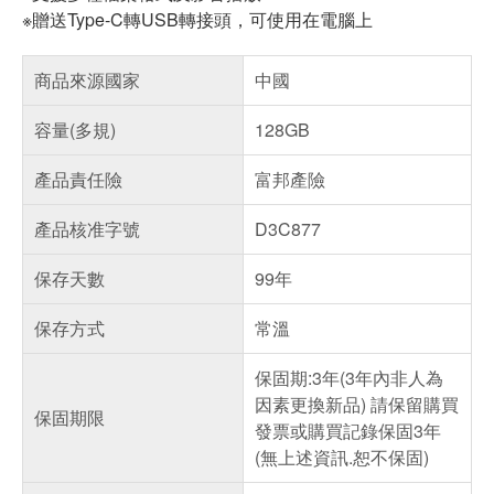
※贈送Type-C轉USB轉接頭，可使用在電腦上
商品來源國家
中國
容量(多規)
128GB
產品責任險
富邦產險
產品核准字號
D3C877
保存天數
99年
保存方式
常溫
保固期:3年(3年內非人為
因素更換新品) 請保留購買
保固期限
發票或購買記錄保固3年
(無上述資訊.恕不保固)