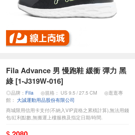
Fila Advance 男 慢跑鞋 緩衝 彈力 黑
綠 [1-J319W-016]
◎品牌：
Fila
◎規格： US 9.5 / 27.5 CM
◎逛逛專
館：
大誠運動用品股份有限公司
商城限用信用卡支付(不納入VIP資格之累積計算),無法用錢
包/紅利點數,無搬運上樓服務及指定日期/時間.
$
2080