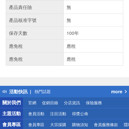
產品責任險
無
產品核准字號
無
保存天數
100年
應免稅
應稅
應免稅
應稅
偏遠地區配送
詐騙網頁！請小心！
得獎公告
活動快訊
more
熱門話題
銀行優惠
關於我們
官網
促銷目錄
分店資訊
保險服務
偏遠地區配送
詐騙網頁！請小心！
主題活動
會員活動
注目活動
得獎公佈
會員專區
會員專區
大宗採購
購物須知
會員服務條款
隱