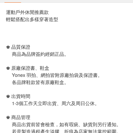
運動戶外休閒推薦款
輕鬆搭配出多樣穿著造型
♚ 品質保證
商品為品牌簽約經銷正品。
♚ 原廠保證書、鞋盒
Yonex 羽拍、網拍皆附原廠拍袋及保證書。
各品牌鞋款皆有原廠鞋盒。
♚ 出貨時間
1-3個工作天立即出貨、周六及周日公休。
♚ 商品管理
商品出貨前皆會檢查，如有瑕疵、缺貨則另行通知。
若是製造過程產生溢膠、折痕為店家無法掌控範圍。