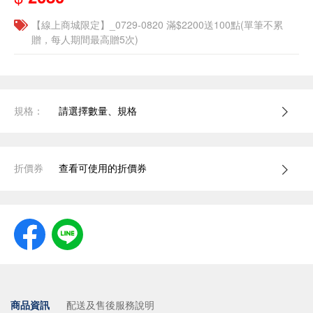
【線上商城限定】_0729-0820 滿$2200送100點(單筆不累
贈，每人期間最高贈5次)
規格：
請選擇數量、規格
折價券
查看可使用的折價券
商品資訊
配送及售後服務說明