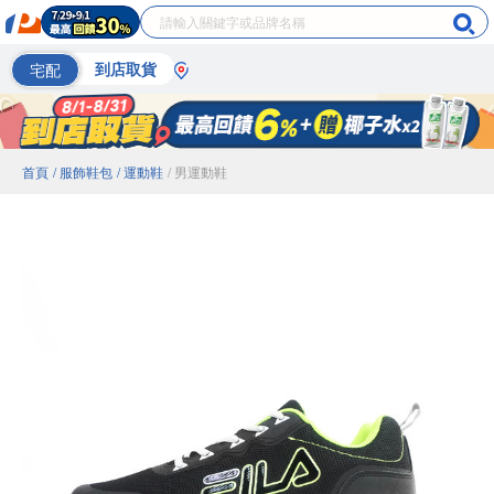
宅配
到店取貨
首頁
/ 服飾鞋包
/ 運動鞋
/ 男運動鞋