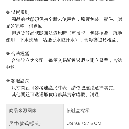
♚ 退貨規則
商品的狀態須保持全新未使用過，原廠包裝、配件、贈
品須完整一併退回。
但退貨商品狀態無法還原時（剪吊牌、包裝損毀、落地
使用、下水洗滌、沾染香水或汗水），會影響退貨權益。
♚ 合法經營
合法設立之公司，每筆交易皆透過蝦皮開立發票，合法
申報。
♚ 客服諮詢
尺寸問題可參考建議尺寸表，請依照建議選擇購買。
其他問題可透過蝦皮聊聊與賣家聯繫、溝通。
商品來源國家
依鞋盒標示
尺寸(款式/樣式)
US 9.5 / 27.5 CM