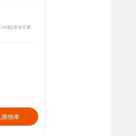
送100點(單筆不累
入購物車