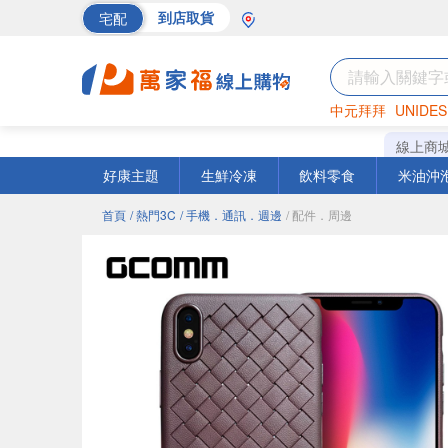
宅配
到店取貨
中元拜拜
UNIDES
海苔
巧克力
罐頭
線上商
好康主題
生鮮冷凍
飲料零食
米油沖
首頁
/ 熱門3C
/ 手機．通訊．週邊
/ 配件．周邊