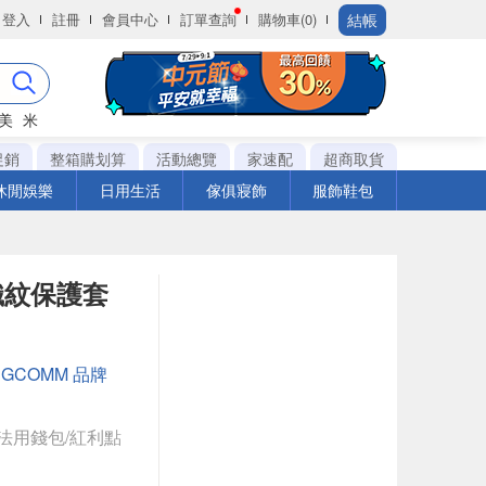
結帳
登入
註冊
會員中心
訂單查詢
購物車(0)
美
米
促銷
整箱購划算
活動總覽
家速配
超商取貨
休閒娛樂
日用生活
傢俱寢飾
服飾鞋包
編織紋保護套
：
GCOMM 品牌
法用錢包/紅利點