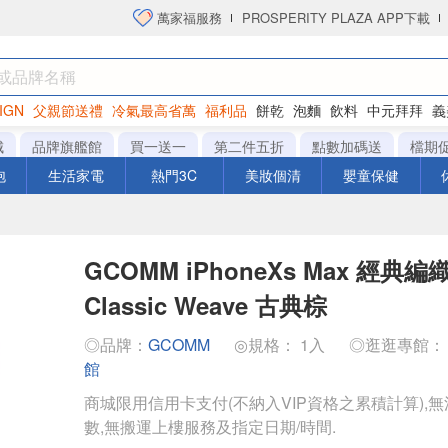
萬家福服務
PROSPERITY PLAZA APP下載
IGN
父親節送禮
冷氣最高省萬
福利品
餅乾
泡麵
飲料
中元拜拜
義
衛生紙
城
品牌旗艦館
買一送一
第二件五折
點數加碼送
檔期
泡
生活家電
熱門3C
美妝個清
嬰童保健
GCOMM iPhoneXs Max 經典
Classic Weave 古典棕
◎品牌：
GCOMM
◎規格： 1入
◎逛逛專館
館
商城限用信用卡支付(不納入VIP資格之累積計算),無
數,無搬運上樓服務及指定日期/時間.