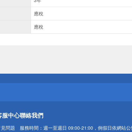
3年
應稅
應稅
送
請小心！
送
客服中心
聯絡我們
請小心！
常見問題
服務時間：
週一至週日 09:00-21:00，例假日依網站