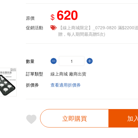
620
$
原價
促銷活動
【線上商城限定】_0729-0820 滿$2200
贈，每人期間最高贈5次)
數量
訂單類型
線上商城 廠商出貨
折價券
查看適用折價券
立即購買
加