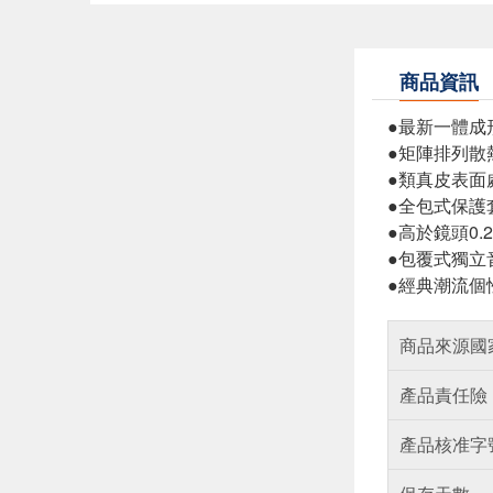
商品資訊
●最新一體成
●矩陣排列散
●類真皮表面
●全包式保護
●高於鏡頭0
●包覆式獨立
●經典潮流個
商品來源國
產品責任險
產品核准字