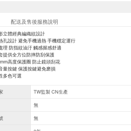
配送及售後服務說明
形立體經典編織紋設計
熱孔設計 避免手機過熱 手機穩定運行
處理 防指紋油汙 觸感握感舒適
套提供全方位防摔防刮保護
.2mm高度保護圈 防止鏡頭刮花
音量按鍵 保護按鍵避免磨損
性多色可選
家
TW監製 CN生產
無
號
無