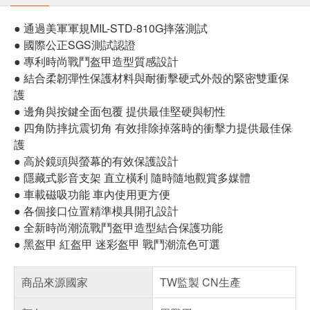
● 通過美軍軍規MIL-STD-810G摔落測試
● 國際公正SGS測試認證
● 專利時尚戰鬥盔甲造型質感設計
● 結合柔韌彈性保護材料與耐衝擊硬式外殼的緊密雙重保
護
● 邊角與按鍵全面包覆 提供最佳堅硬與軔性
● 四角防摔抗震切角 有效排除掉落時的衝擊力提供最佳保
護
● 高於鏡頭與螢幕的有效保護設計
● 隱藏式影音支架 直立橫利 隨時隨地觀賞多媒體
● 車載磁吸功能 車內使用更方便
● 各個接口位置精準模具開孔設計
● 全新時尚潮流戰鬥盔甲造型結合保護功能
● 黑盔甲 紅盔甲 迷彩盔甲 戰鬥潮流色可選
商品來源國家
TW監製 CN生產