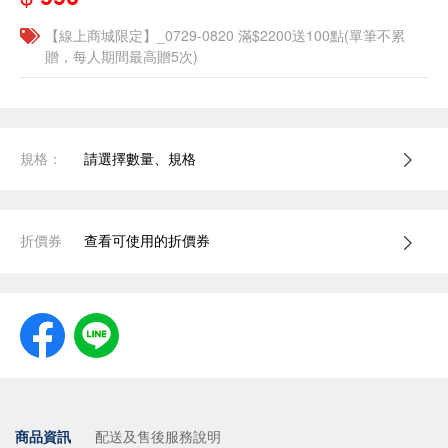
【線上商城限定】_0729-0820 滿$2200送100點(單筆不累
贈，每人期間最高贈5次)
規格：
請選擇數量、規格
折價券
查看可使用的折價券
商品資訊
配送及售後服務說明