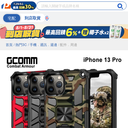
宅配
到店取貨
首頁
/ 熱門3C
/ 手機．通訊．週邊
/ 配件．周邊