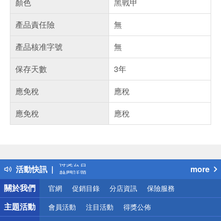
顏色
黑戰甲
產品責任險
無
產品核准字號
無
保存天數
3年
應免稅
應稅
應免稅
應稅
偏遠地區配送
詐騙網頁！請小心！
得獎公告
活動快訊
more
熱門話題
銀行優惠
關於我們
官網
促銷目錄
分店資訊
保險服務
偏遠地區配送
詐騙網頁！請小心！
主題活動
會員活動
注目活動
得獎公佈