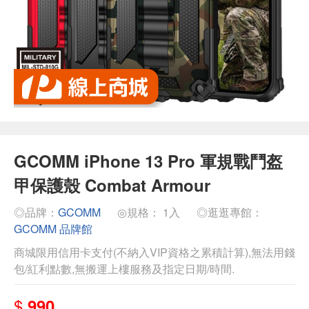
GCOMM iPhone 13 Pro 軍規戰鬥盔
甲保護殼 Combat Armour
◎品牌：
GCOMM
◎規格： 1入
◎逛逛專館：
GCOMM 品牌館
商城限用信用卡支付(不納入VIP資格之累積計算),無法用錢
包/紅利點數,無搬運上樓服務及指定日期/時間.
$
990