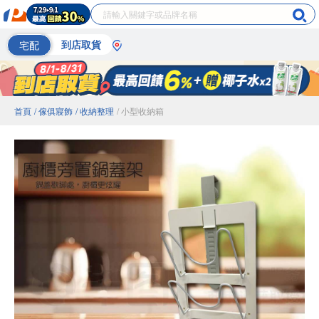
宅配
到店取貨
首頁
/ 傢俱寢飾
/ 收納整理
/ 小型收納箱