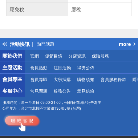
應免稅
應稅
偏遠地區配送
詐騙網頁！請小心！
得獎公告
活動快訊
more
熱門話題
銀行優惠
關於我們
官網
促銷目錄
分店資訊
保險服務
偏遠地區配送
詐騙網頁！請小心！
主題活動
會員活動
注目活動
得獎公佈
會員專區
會員專區
大宗採購
購物須知
會員服務條款
隱
客服中心
常見問題
服務公告
意見信箱
服務時間：
週一至週日 09:00-21:00，例假日依網站公告為主
公司地址：
台北市北投區大業路136號5樓 (台灣)