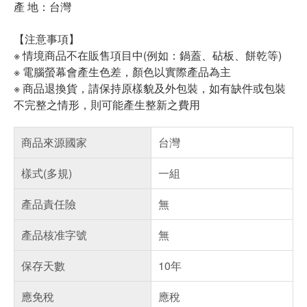
產 地：台灣
【注意事項】
※ 情境商品不在販售項目中(例如：鍋蓋、砧板、餅乾等)
※ 電腦螢幕會產生色差，顏色以實際產品為主
※ 商品退換貨，請保持原樣貌及外包裝，如有缺件或包裝
不完整之情形，則可能產生整新之費用
商品來源國家
台灣
樣式(多規)
一組
產品責任險
無
產品核准字號
無
保存天數
10年
應免稅
應稅