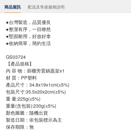
商品資訊
配送及售後服務說明
●台灣製造，品質優良
●整潔有序，一目瞭然
●堅固耐用，好放好拿
●收納簡單，簡約生活
GS03724
【產品規格】
內 容 物：廚櫃旁置鍋蓋架x1
材 質：PP塑料
產品尺寸：34.8x19x1cm(±5%)
包裝尺寸:35.5x20x2cm(±5%)
重 量:225g(±5%)
重量(含包裝):230g(±5%)
顏色圖騰：隨機出貨
製造日期：依包裝標示為主
保存期限：無