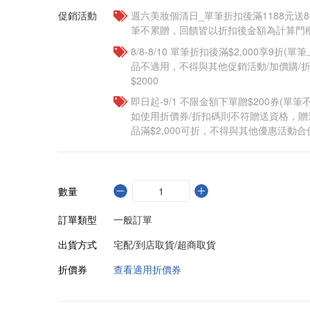
促銷活動
週六美妝個清日_單筆折扣後滿1188元送80點
筆不累贈，回饋皆以折扣後金額為計算門檻
8/8-8/10 單筆折扣後滿$2,000享9折(單
品不適用，不得與其他促銷活動/加價購/折
$2000
即日起-9/1 不限金額下單贈$200券(單
如使用折價券/折扣碼則不符贈送資格，
品滿$2,000可折，不得與其他優惠活動合
數量
訂單類型
一般訂單
出貨方式
宅配/到店取貨/超商取貨
折價券
查看適用折價券