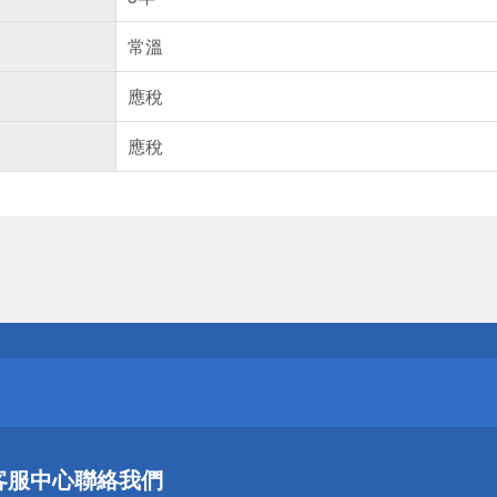
常溫
應稅
應稅
送
請小心！
送
客服中心
聯絡我們
請小心！