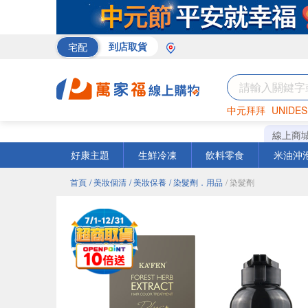
宅配
到店取貨
中元拜拜
UNIDES
巧克力
罐頭
咖啡
線上商
好康主題
生鮮冷凍
飲料零食
米油沖
首頁
/ 美妝個清
/ 美妝保養
/ 染髮劑．用品
/ 染髮劑