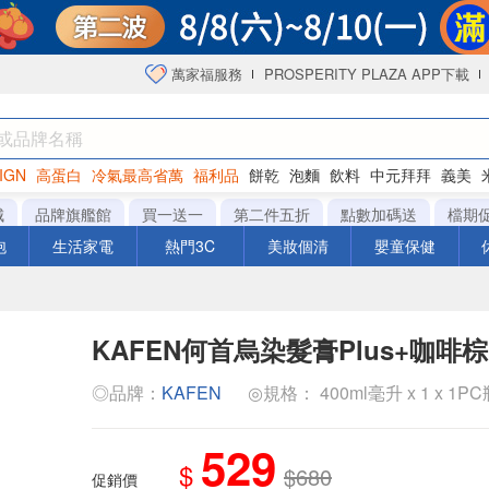
萬家福服務
PROSPERITY PLAZA APP下載
IGN
高蛋白
冷氣最高省萬
福利品
餅乾
泡麵
飲料
中元拜拜
義美
海苔
城
品牌旗艦館
買一送一
第二件五折
點數加碼送
檔期
泡
生活家電
熱門3C
美妝個清
嬰童保健
KAFEN何首烏染髮膏Plus+咖啡棕
◎品牌：
KAFEN
◎規格： 400ml毫升 x 1 x 1PC
529
$
$680
促銷價