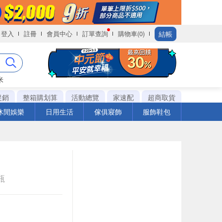
結帳
登入
註冊
會員中心
訂單查詢
購物車(0)
米
促銷
整箱購划算
活動總覽
家速配
超商取貨
休閒娛樂
日用生活
傢俱寢飾
服飾鞋包
瓶