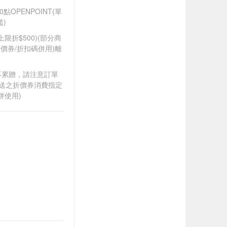
OPENPOINT(單
)
筆上限折$500)(部分商
價券/折扣碼併用)離
筆不累贈，請注意訂單
贈送之折價券消費指定
併使用)