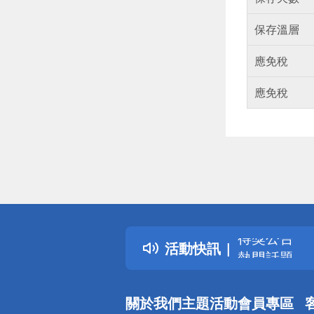
保存溫層
應免稅
應免稅
偏遠地區配
詐騙網頁！
得獎公告
活動快訊
熱門話題
銀行優惠
偏遠地區配
關於我們
主題活動
會員專區
詐騙網頁！