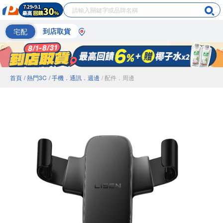
宅配
到店取貨
首頁
/ 熱門3C
/ 手機．通訊．週邊
/ 配件．周邊