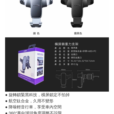
● 旋轉鎖緊黑科技，橫屏鎖定不怕掉
● 航空鈦合金，久用不變形
● 降噪輕音行車，享受車內空間
● 360°萬向球頭角度調整不設限