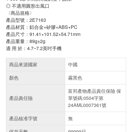
◎ 不適用圓形出風口
〈商品規格〉
產品型號：2E7163
產品材質：鋁合金+矽膠+ABS+PC
產品尺寸：91.41×101.52×54.71mm
產品重量：89g±2g
適 用 於：4.7~7.2英吋手機
商品來源國家
中國
顏色
霧黑色
富邦產物產品責任保險 保
產品責任險
單號碼:0504字第
24AML0007361號
產品核准字號
無
保存天數
99999日