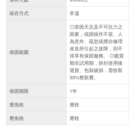
保存方式
常溫
◎若因天災及不可抗力之
因素，或因操作不當、人
為意外、疏忽或擅自修理
改造所引起之故障，則不
保固範圍
得享有保固服務。 ◎鑑賞
期非試用期，拆封使用後
退貨、包裝破損，需收取
30%整新費。
保固期限
1年
應免稅
應稅
應免稅
應稅
偏遠地區配送