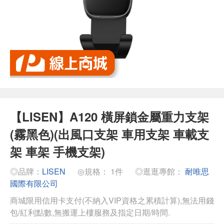
【LISEN】A120 橫屏鎖金屬重力支架
(霧黑色)(出風口支架 車用支架 車載支
架 車架 手機支架)
◎品牌：
LISEN
◎規格： 1件
◎逛逛專館：
耐唯思
國際有限公司
商城限用信用卡支付(不納入VIP資格之累積計算),無法用錢
包/紅利點數,無搬運上樓服務及指定日期/時間.