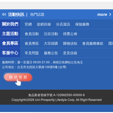
詐騙網頁！請小心！
得獎公告
活動快訊
more
熱門話題
銀行優惠
關於我們
官網
促銷目錄
分店資訊
保險服務
偏遠地區配送
詐騙網頁！請小心！
主題活動
會員活動
注目活動
得獎公佈
會員專區
會員專區
大宗採購
購物須知
會員服務條款
隱
客服中心
常見問題
服務公告
意見信箱
服務時間：
週一至週日 09:00-21:00，例假日依網站公告為主
公司地址：
台北市北投區大業路136號5樓 (台灣)
食品業者登錄字號 A-122662550-00000-6
Copyright©2026 Uni-Prosperity Lifestyle Corp. All Right Reserved