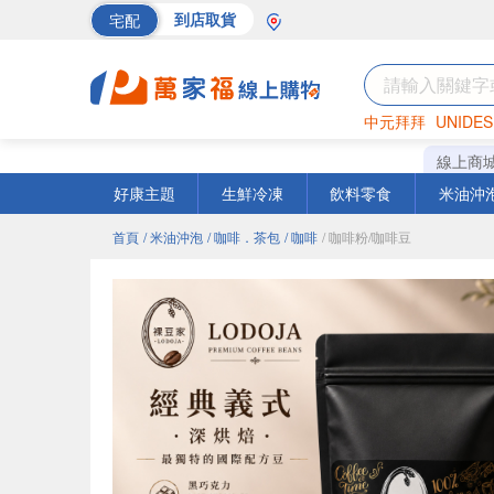
宅配
到店取貨
中元拜拜
UNIDES
巧克力
罐頭
海苔
線上商
好康主題
生鮮冷凍
飲料零食
米油沖
首頁
/ 米油沖泡
/ 咖啡．茶包
/ 咖啡
/ 咖啡粉/咖啡豆