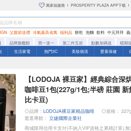
萬家福服務
PROSPERITY PLAZA APP下載
IGN
父親節送禮
冷氣最高省萬
福利品
餅乾
泡麵
飲料
中元拜拜
義
洋芋片
城
品牌旗艦館
買一送一
第二件五折
點數加碼送
檔期
泡
生活家電
熱門3C
美妝個清
嬰童保健
【LODOJA 裸豆家】經典綜合深
咖啡豆1包(227g/1包;半磅 莊園 
比卡豆)
◎品牌：
LODOJA裸豆家精品咖啡
◎規格： 227
逛逛專館：
立婕國際企業社
商城限用信用卡支付(不納入VIP資格之累積計算),無