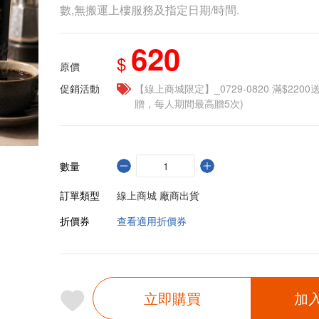
數,無搬運上樓服務及指定日期/時間.
620
$
原價
促銷活動
【線上商城限定】_0729-0820 滿$2200
贈，每人期間最高贈5次)
數量
訂單類型
線上商城 廠商出貨
折價券
查看適用折價券
立即購買
加