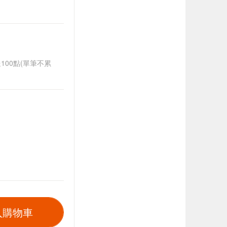
送100點(單筆不累
入購物車