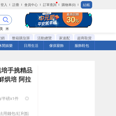
結帳
登入
註冊
會員中心
訂單查詢
購物車(0)
美
米
促銷
整箱購划算
活動總覽
家速配
超商取貨
休閒娛樂
日用生活
傢俱寢飾
服飾鞋包
烘培手挑精品
新鮮烘培 阿拉
g/半磅x1件
◎
法用錢包/紅利點