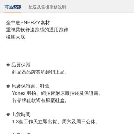
商品資訊
配送及售後服務說明
全中底ENERZY素材
重視柔軟舒適跑感的通用跑鞋
橡膠大底
♚ 品質保證
商品為品牌簽約經銷正品。
♚ 原廠保證書、鞋盒
Yonex 羽拍、網拍皆附原廠拍袋及保證書。
各品牌鞋款皆有原廠鞋盒。
♚ 出貨時間
1-3個工作天立即出貨、周六及周日公休。