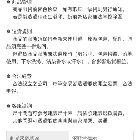
♚ 商品管理
商品出貨前皆會檢查，如有瑕疵、缺貨則另行通知。
若是製造過程產生溢膠、折痕為店家無法掌控範圍。
♚ 退貨規則
商品的狀態須保持全新未使用過，原廠包裝、配件、贈
品須完整一併退回。
但退貨商品狀態無法還原時（剪吊牌、包裝損毀、落地
使用、下水洗滌、沾染香水或汗水），會影響退貨權益。
♚ 合法經營
合法設立之公司，每筆交易皆透過蝦皮開立發票，合法
申報。
♚ 客服諮詢
尺寸問題可參考建議尺寸表，請依照建議選擇購買。
其他問題可透過蝦皮聊聊與賣家聯繫、溝通。
商品來源國家
依鞋盒標示