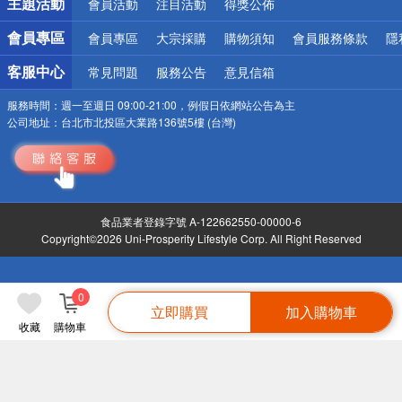
主題活動
會員活動
注目活動
得獎公佈
會員專區
會員專區
大宗採購
購物須知
會員服務條款
隱
客服中心
常見問題
服務公告
意見信箱
服務時間：
週一至週日 09:00-21:00，例假日依網站公告為主
公司地址：
台北市北投區大業路136號5樓 (台灣)
食品業者登錄字號 A-122662550-00000-6
Copyright©2026 Uni-Prosperity Lifestyle Corp. All Right Reserved
0
立即購買
加入購物車
收藏
購物車