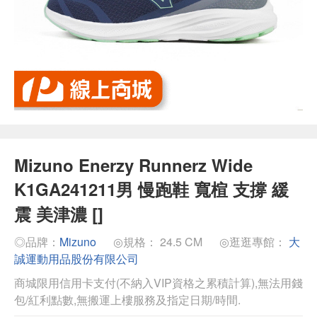
Mizuno Enerzy Runnerz Wide
K1GA241211男 慢跑鞋 寬楦 支撐 緩
震 美津濃 []
◎品牌：
Mizuno
◎規格： 24.5 CM
◎逛逛專館：
大
誠運動用品股份有限公司
商城限用信用卡支付(不納入VIP資格之累積計算),無法用錢
包/紅利點數,無搬運上樓服務及指定日期/時間.