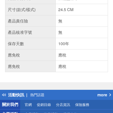
尺寸(款式/樣式)
24.5 CM
產品責任險
無
產品核准字號
無
保存天數
100年
應免稅
應稅
應免稅
應稅
偏遠地區配送
詐騙網頁！請小心！
得獎公告
活動快訊
more
熱門話題
銀行優惠
關於我們
官網
促銷目錄
分店資訊
保險服務
偏遠地區配送
詐騙網頁！請小心！