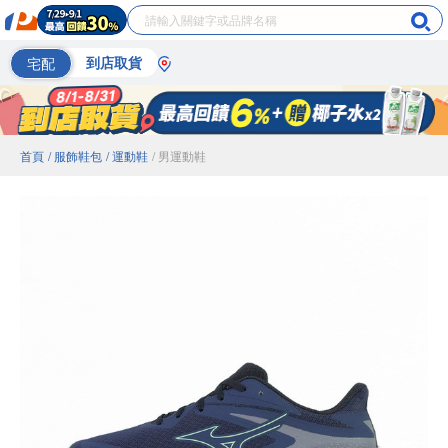
宅配
到店取貨
首頁
/ 服飾鞋包
/ 運動鞋
/ 男運動鞋