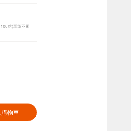
送100點(單筆不累
入購物車