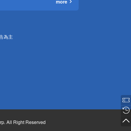
more
公告為主
rp. All Right Reserved