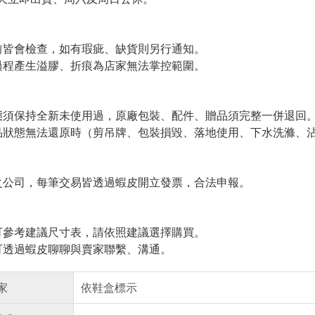
皆會檢查，如有瑕疵、缺貨則另行通知。
程產生溢膠、折痕為店家無法掌控範圍。
須保持全新未使用過，原廠包裝、配件、贈品須完整一併退回
狀態無法還原時（剪吊牌、包裝損毀、落地使用、下水洗滌、沾
公司，每筆交易皆透過蝦皮開立發票，合法申報。
參考建議尺寸表，請依照建議選擇購買。
透過蝦皮聊聊與賣家聯繫、溝通。
家
依鞋盒標示