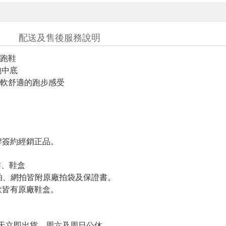
配送及售後服務說明
跑鞋
泡中底
軟舒適的跑步感受
簽約經銷正品。
書、鞋盒
羽拍、網拍皆附原廠拍袋及保證書。
皆有原廠鞋盒。
天立即出貨、周六及周日公休。