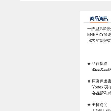
商品資訊
一般型男款慢
ENERZY發
追求避震與柔
♚ 品質保證
商品為品牌
♚ 原廠保證
Yonex 
各品牌鞋款
♚ 出貨時間
1-3個工作