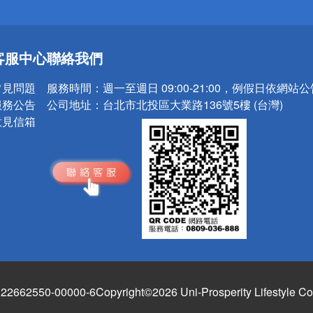
送
客服中心
聯絡我們
請小心！
常見問題
服務時間：
週一至週日 09:00-21:00，例假日依網站
服務公告
公司地址：
台北市北投區大業路136號5樓 (台灣)
意見信箱
662550-00000-6
Copyright©2026 Uni-Prosperity Lifestyle Co