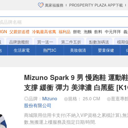
萬家福服務
PROSPERITY PLAZA APP下載
IGN
父親節送禮
冷氣最高省萬
福利品
餅乾
泡麵
飲料
中元拜拜
義
洋芋片
城
品牌旗艦館
買一送一
第二件五折
點數加碼送
檔期
泡
生活家電
熱門3C
美妝個清
嬰童保健
Mizuno Spark 9 男 慢跑鞋 運
支撐 緩衝 彈力 美津濃 白黑藍 [K1G
◎品牌：
Mizuno
◎規格： 25.0 CM
◎逛逛專
股份有限公司
商城限用信用卡支付(不納入VIP資格之累積計算),無
數,無搬運上樓服務及指定日期/時間.