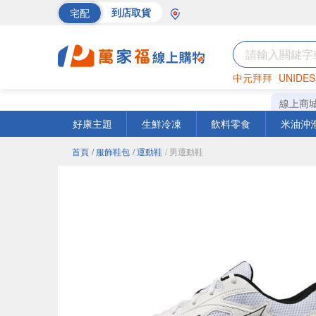
宅配
到店取貨
中元拜拜
UNIDES
巧克力
罐頭
海苔
線上商
好康主題
生鮮冷凍
飲料零食
米油沖
首頁
/ 服飾鞋包
/ 運動鞋
/ 男運動鞋