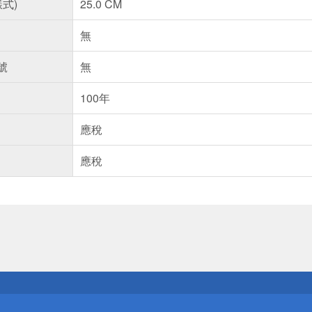
樣式)
25.0 CM
無
號
無
100年
應稅
應稅
送
請小心！