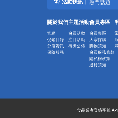
活動快訊
熱門話題
銀行優惠
偏遠地區配
關於我們
主題活動
會員專區
詐騙網頁！
官網
會員活動
會員專區
促銷目錄
注目活動
大宗採購
分店資訊
得獎公佈
購物須知
保險服務
會員服務條款
隱私權政策
退貨須知
食品業者登錄字號 A-122