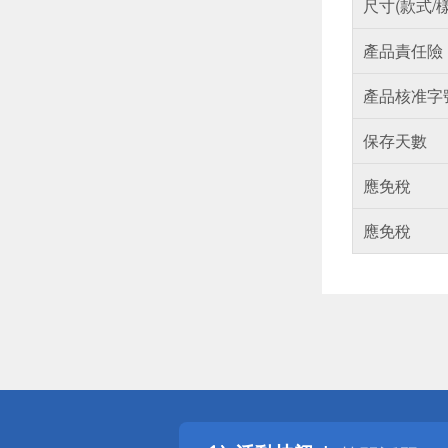
尺寸(款式/
產品責任險
產品核准字
保存天數
應免稅
應免稅
偏遠地區配
詐騙網頁！
得獎公告