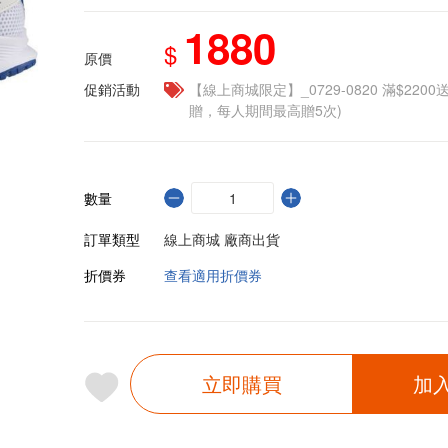
1880
$
原價
促銷活動
【線上商城限定】_0729-0820 滿$2200
贈，每人期間最高贈5次)
數量
訂單類型
線上商城 廠商出貨
折價券
查看適用折價券
立即購買
加