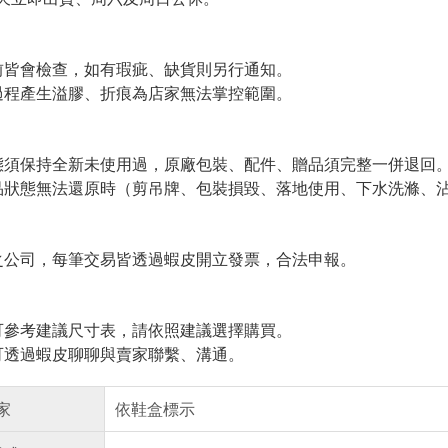
皆會檢查，如有瑕疵、缺貨則另行通知。
程產生溢膠、折痕為店家無法掌控範圍。
須保持全新未使用過，原廠包裝、配件、贈品須完整一併退回
狀態無法還原時（剪吊牌、包裝損毀、落地使用、下水洗滌、沾
公司，每筆交易皆透過蝦皮開立發票，合法申報。
參考建議尺寸表，請依照建議選擇購買。
透過蝦皮聊聊與賣家聯繫、溝通。
家
依鞋盒標示