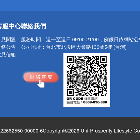
送
客服中心
聯絡我們
請小心！
常見問題
服務時間：
週一至週日 09:00-21:00，例假日依網站
服務公告
公司地址：
台北市北投區大業路136號5樓 (台灣)
意見信箱
662550-00000-6
Copyright©2026 Uni-Prosperity Lifestyle Co