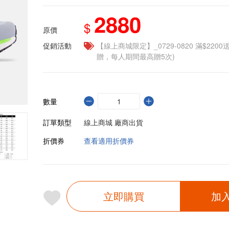
2880
$
原價
促銷活動
【線上商城限定】_0729-0820 滿$2200
贈，每人期間最高贈5次)
數量
訂單類型
線上商城 廠商出貨
折價券
查看適用折價券
立即購買
加