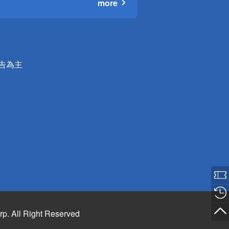
more
公告為主
rp. All Right Reserved