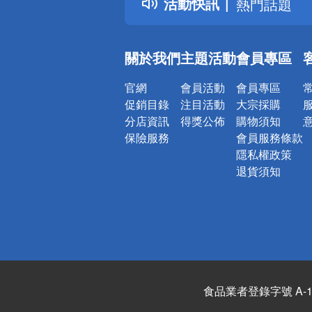
活動快訊
熱門話題
銀行優惠
偏遠地區配
關於我們
主題活動
會員專區
詐騙網頁！
官網
會員活動
會員專區
促銷目錄
注目活動
大宗採購
分店資訊
得獎公佈
購物須知
保險服務
會員服務條款
隱私權政策
退貨須知
食品業者登錄字號 A-122