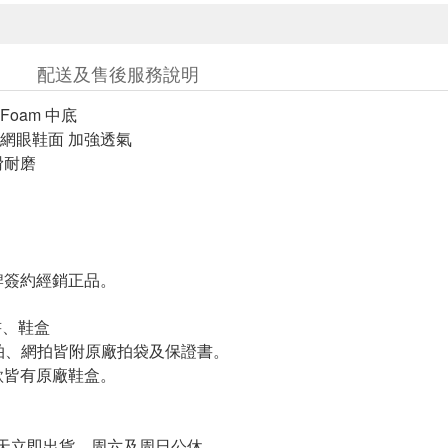
配送及售後服務說明
 Foam 中底
網眼鞋面 加強透氣
滑耐磨
簽約經銷正品。
書、鞋盒
羽拍、網拍皆附原廠拍袋及保證書。
皆有原廠鞋盒。
天立即出貨、周六及周日公休。