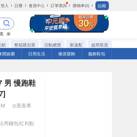
結帳
登入
註冊
會員中心
訂單查詢
購物車(0)
美
米
促銷
整箱購划算
活動總覽
家速配
超商取貨
休閒娛樂
日用生活
傢俱寢飾
服飾鞋包
 V7 男 慢跑鞋
7]
 CM
◎逛逛專
法用錢包/紅利點