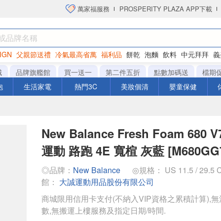
萬家福服務
PROSPERITY PLAZA APP下載
IGN
父親節送禮
冷氣最高省萬
福利品
餅乾
泡麵
飲料
中元拜拜
義
衛生紙
城
品牌旗艦館
買一送一
第二件五折
點數加碼送
檔期
泡
生活家電
熱門3C
美妝個清
嬰童保健
New Balance Fresh Foam 680
運動 路跑 4E 寬楦 灰藍 [M680GG
◎品牌：
New Balance
◎規格： US 11.5 / 29.5
館：
大誠運動用品股份有限公司
商城限用信用卡支付(不納入VIP資格之累積計算),無
數,無搬運上樓服務及指定日期/時間.