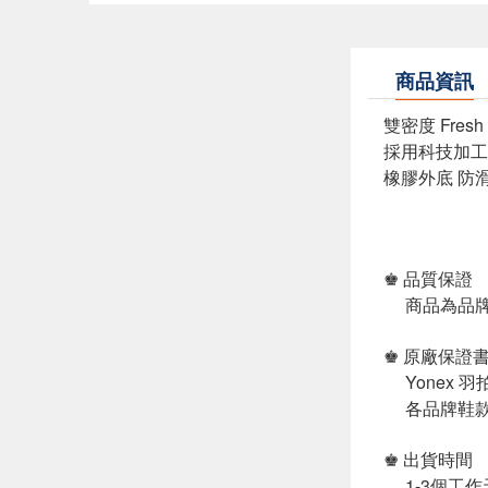
商品資訊
雙密度 Fresh
採用科技加工
橡膠外底 防
♚ 品質保證
商品為品牌
♚ 原廠保證
Yonex 
各品牌鞋款
♚ 出貨時間
1-3個工作