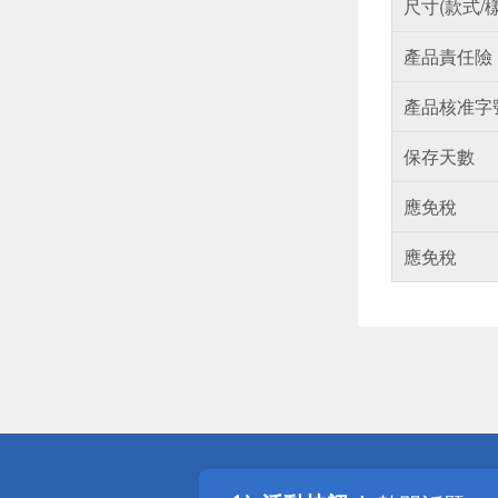
尺寸(款式/
產品責任險
產品核准字
保存天數
應免稅
應免稅
偏遠地區配
詐騙網頁！
得獎公告