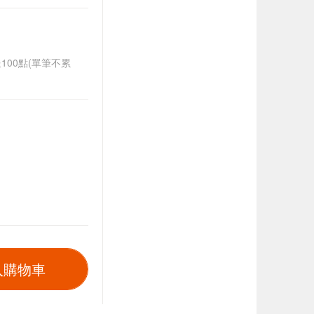
送100點(單筆不累
入購物車