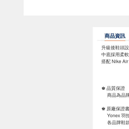
商品資訊
升級後鞋頭設
中底採用柔軟
搭配 Nike A
♚ 品質保證
商品為品牌
♚ 原廠保證
Yonex 
各品牌鞋款