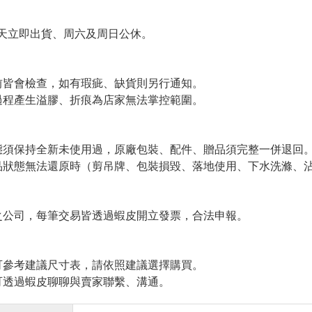
天立即出貨、周六及周日公休。
皆會檢查，如有瑕疵、缺貨則另行通知。
程產生溢膠、折痕為店家無法掌控範圍。
須保持全新未使用過，原廠包裝、配件、贈品須完整一併退回
狀態無法還原時（剪吊牌、包裝損毀、落地使用、下水洗滌、沾
公司，每筆交易皆透過蝦皮開立發票，合法申報。
參考建議尺寸表，請依照建議選擇購買。
透過蝦皮聊聊與賣家聯繫、溝通。