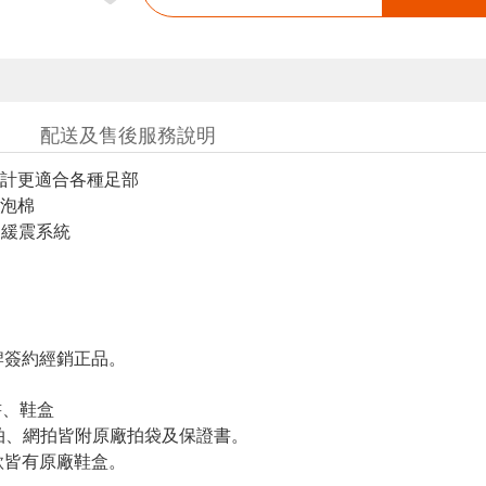
配送及售後服務說明
計更適合各種足部
泡棉
ir 緩震系統
簽約經銷正品。
書、鞋盒
羽拍、網拍皆附原廠拍袋及保證書。
皆有原廠鞋盒。