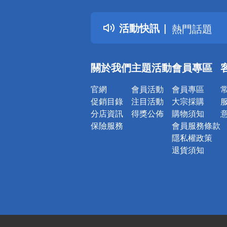
得獎公告
活動快訊
熱門話題
銀行優惠
偏遠地區配
關於我們
主題活動
會員專區
詐騙網頁！
官網
會員活動
會員專區
促銷目錄
注目活動
大宗採購
分店資訊
得獎公佈
購物須知
保險服務
會員服務條款
隱私權政策
退貨須知