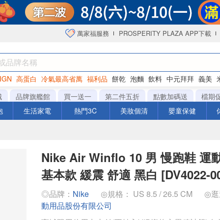
萬家福服務
PROSPERITY PLAZA APP下載
IGN
高蛋白
冷氣最高省萬
福利品
餅乾
泡麵
飲料
中元拜拜
義美
洋芋片
城
品牌旗艦館
買一送一
第二件五折
點數加碼送
檔期
泡
生活家電
熱門3C
美妝個清
嬰童保健
Nike Air Winflo 10 男 慢跑鞋 
基本款 緩震 舒適 黑白 [DV4022-00
◎品牌：
Nike
◎規格： US 8.5 / 26.5 CM
◎
動用品股份有限公司