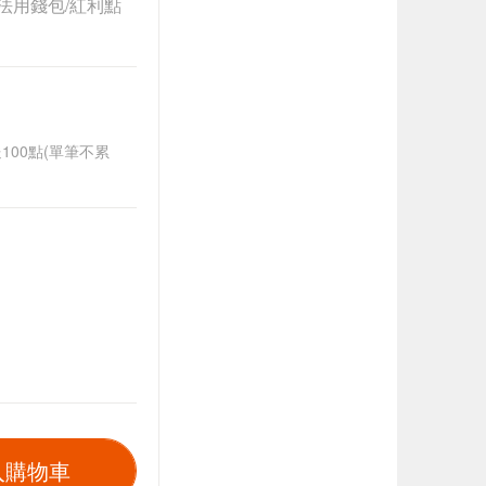
法用錢包/紅利點
送100點(單筆不累
入購物車