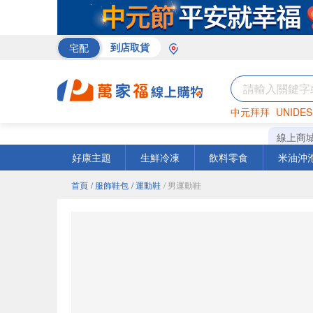
宅配
到店取貨
中元拜拜
UNIDES
巧克力
罐頭
海苔
線上商
好康主題
生鮮冷凍
飲料零食
米油沖
首頁
/ 服飾鞋包
/ 運動鞋
/ 男運動鞋