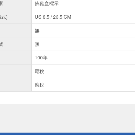
家
依鞋盒標示
樣式)
US 8.5 / 26.5 CM
無
號
無
100年
應稅
應稅
送
請小心！