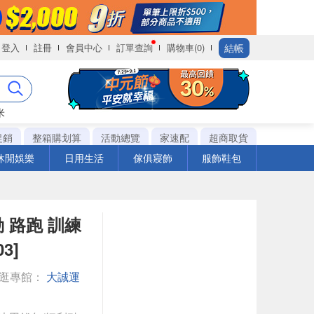
結帳
登入
註冊
會員中心
訂單查詢
購物車(0)
米
促銷
整箱購划算
活動總覽
家速配
超商取貨
休閒娛樂
日用生活
傢俱寢飾
服飾鞋包
運動 路跑 訓練
3]
逛逛專館：
大誠運