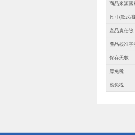
商品來源國
尺寸(款式/
產品責任險
產品核准字
保存天數
應免稅
應免稅
偏遠地區配
詐騙網頁！