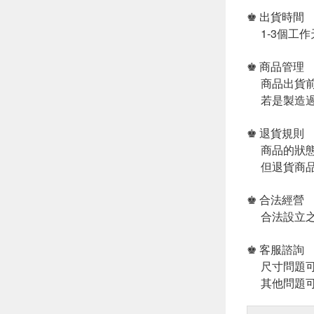
♚ 出貨時間
1-3個工作
♚ 商品管理
商品出貨前
若是製造過
♚ 退貨規則
商品的狀態
但退貨商品
♚ 合法經營
合法設立之
♚ 客服諮詢
尺寸問題可
其他問題可