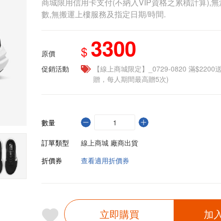
商城限用信用卡支付(不納入VIP資格之累積計算),無
數,無搬運上樓服務及指定日期/時間.
3300
$
原價
促銷活動
【線上商城限定】_0729-0820 滿$2200
贈，每人期間最高贈5次)
數量
訂單類型
線上商城 廠商出貨
折價券
查看適用折價券
立即購買
加