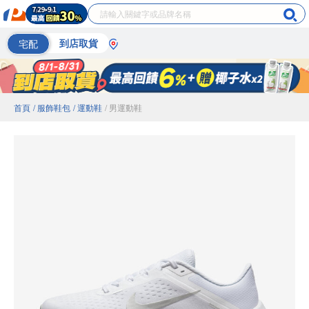
宅配
到店取貨
首頁
/ 服飾鞋包
/ 運動鞋
/ 男運動鞋