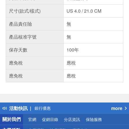
尺寸(款式/樣式)
US 4.0 / 21.0 CM
產品責任險
無
產品核准字號
無
保存天數
100年
應免稅
應稅
應免稅
應稅
偏遠地區配送
詐騙網頁！請小心！
得獎公告
熱門話題
活動快訊
more
銀行優惠
偏遠地區配送
關於我們
官網
促銷目錄
分店資訊
保險服務
詐騙網頁！請小心！