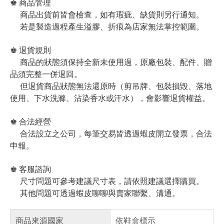
♚ 商品管理
商品出貨前皆會檢查，如有瑕疵、缺貨則另行通知。
若是製造過程產生溢膠、折痕為店家無法掌控範圍。
♚ 退貨規則
商品的狀態須保持全新未使用過，原廠包裝、配件、贈
品須完整一併退回。
但退貨商品狀態無法還原時（剪吊牌、包裝損毀、落地
使用、下水洗滌、沾染香水或汗水），會影響退貨權益。
♚ 合法經營
合法設立之公司，每筆交易皆透過蝦皮開立發票，合法
申報。
♚ 客服諮詢
尺寸問題可參考建議尺寸表，請依照建議選擇購買。
其他問題可透過蝦皮聊聊與賣家聯繫、溝通。
商品來源國家
依鞋盒標示