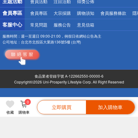
主題活動
會員活動
注目活動
得獎公佈
會員專區
會員專區
大宗採購
購物須知
會員服務條款
隱
客服中心
常見問題
服務公告
意見信箱
服務時間：
週一至週日 09:00-21:00，例假日依網站公告為主
公司地址：
台北市北投區大業路136號5樓 (台灣)
食品業者登錄字號 A-122662550-00000-6
Copyright©2026 Uni-Prosperity Lifestyle Corp. All Right Reserved
0
立即購買
加入購物車
收藏
購物車