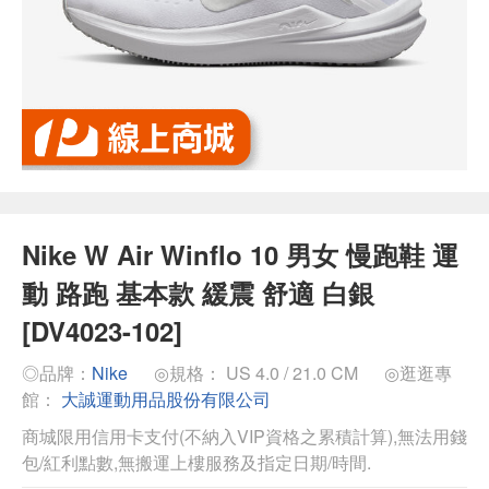
Nike W Air Winflo 10 男女 慢跑鞋 運
動 路跑 基本款 緩震 舒適 白銀
[DV4023-102]
◎品牌：
Nike
◎規格： US 4.0 / 21.0 CM
◎逛逛專
館：
大誠運動用品股份有限公司
商城限用信用卡支付(不納入VIP資格之累積計算),無法用錢
包/紅利點數,無搬運上樓服務及指定日期/時間.