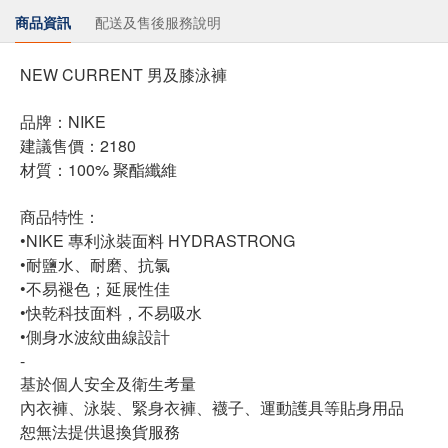
商品資訊
配送及售後服務說明
NEW CURRENT 男及膝泳褲
品牌：NIKE
建議售價：2180
材質：100% 聚酯纖維
商品特性：
•NIKE 專利泳裝面料 HYDRASTRONG
•耐鹽水、耐磨、抗氯
•不易褪色；延展性佳
•快乾科技面料，不易吸水
•側身水波紋曲線設計
-
基於個人安全及衛生考量
內衣褲、泳裝、緊身衣褲、襪子、運動護具等貼身用品
恕無法提供退換貨服務