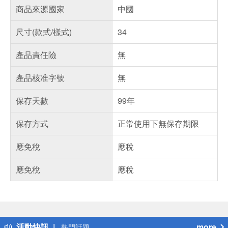
商品來源國家
中國
尺寸(款式/樣式)
34
產品責任險
無
產品核准字號
無
保存天數
99年
保存方式
正常使用下無保存期限
應免稅
應稅
應免稅
應稅
偏遠地區配送
詐騙網頁！請小心！
得獎公告
活動快訊
more
熱門話題