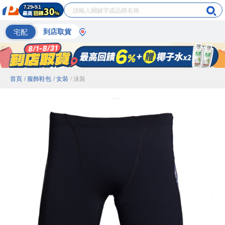
宅配
到店取貨
首頁
/ 服飾鞋包
/ 女裝
/ 泳裝