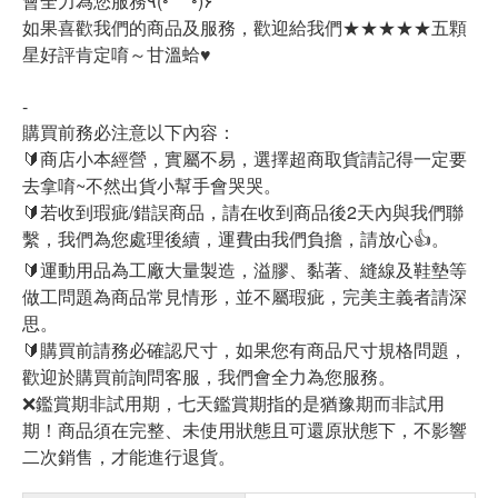
會全力為您服務٩(◦`꒳´◦)۶
如果喜歡我們的商品及服務，歡迎給我們★★★★★五顆
星好評肯定唷～甘溫蛤♥
-
購買前務必注意以下內容：
🔰商店小本經營，實屬不易，選擇超商取貨請記得一定要
去拿唷~不然出貨小幫手會哭哭。
🔰若收到瑕疵/錯誤商品，請在收到商品後2天內與我們聯
繫，我們為您處理後續，運費由我們負擔，請放心👍。
🔰運動用品為工廠大量製造，溢膠、黏著、縫線及鞋墊等
做工問題為商品常見情形，並不屬瑕疵，完美主義者請深
思。
🔰購買前請務必確認尺寸，如果您有商品尺寸規格問題，
歡迎於購買前詢問客服，我們會全力為您服務。
❌鑑賞期非試用期，七天鑑賞期指的是猶豫期而非試用
期！商品須在完整、未使用狀態且可還原狀態下，不影響
二次銷售，才能進行退貨。