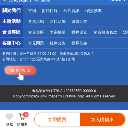
銀行優惠
關於我們
官網
促銷目錄
分店資訊
保險服務
偏遠地區配送
詐騙網頁！請小心！
主題活動
會員活動
注目活動
得獎公佈
會員專區
會員專區
大宗採購
購物須知
會員服務條款
隱
客服中心
常見問題
服務公告
意見信箱
服務時間：
週一至週日 09:00-21:00，例假日依網站公告為主
公司地址：
台北市北投區大業路136號5樓 (台灣)
食品業者登錄字號 A-122662550-00000-6
Copyright©2026 Uni-Prosperity Lifestyle Corp. All Right Reserved
0
立即購買
加入購物車
收藏
購物車