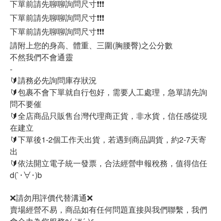
下單前請先聊聊詢問尺寸❗❗❗
下單前請先聊聊詢問尺寸❗❗❗
下單前請先聊聊詢問尺寸❗❗❗
請附上您的身高、體重、三圍(胸腰臀)之公分數
不然我們不會通靈
-
🔰請務必先詢問庫存狀況
🔰包裹不會下單就自行包好，需要人工處理，急單請先詢
問不要催
🔰全店商品只販售台灣代理商正貨，非水貨，信任感從現
在建立
🔰下單後1-2個工作天出貨，若遇到商品調貨，約2-7天寄
出
🔰依法開立電子統一發票，合法經營申報稅務，值得信任
d(`･∀･)b
❌請勿用評價代替溝通❌
賣場經營不易，商品如有任何問題直接與我們聯繫，我們