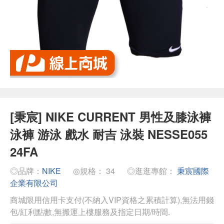
[秉宸] NIKE CURRENT 男性及膝泳褲
泳褲 游泳 戲水 耐吉 泳裝 NESSE055
24FA
◎品牌：
NIKE
◎規格： 34
◎逛逛專館：
秉宸國際
企業有限公司
商城限用信用卡支付(不納入VIP資格之累積計算),無法用錢
包/紅利點數,無搬運上樓服務及指定日期/時間.