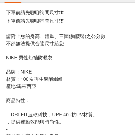
下單前請先聊聊詢問尺寸❗❗❗
下單前請先聊聊詢問尺寸❗❗❗
請附上您的身高、體重、三圍(胸腰臀)之公分數
不然無法提供合適尺寸給您
NIKE 男性短袖防曬衣
品牌：NIKE
材質：100% 再生聚酯纖維
產地:馬來西亞
商品特性：
．DRI-FIT速乾科技，UPF 40+抗UV材質。
．提供運動效能與時尚性。
-