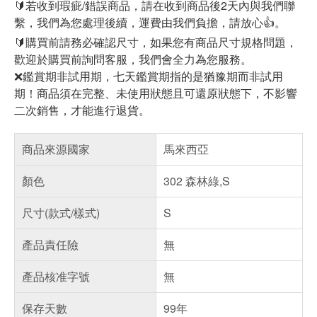
🔰若收到瑕疵/錯誤商品，請在收到商品後2天內與我們聯
繫，我們為您處理後續，運費由我們負擔，請放心👍。
🔰購買前請務必確認尺寸，如果您有商品尺寸規格問題，
歡迎於購買前詢問客服，我們會全力為您服務。
❌鑑賞期非試用期，七天鑑賞期指的是猶豫期而非試用
期！商品須在完整、未使用狀態且可還原狀態下，不影響
二次銷售，才能進行退貨。
商品來源國家
馬來西亞
顏色
302 森林綠,S
尺寸(款式/樣式)
S
產品責任險
無
產品核准字號
無
保存天數
99年