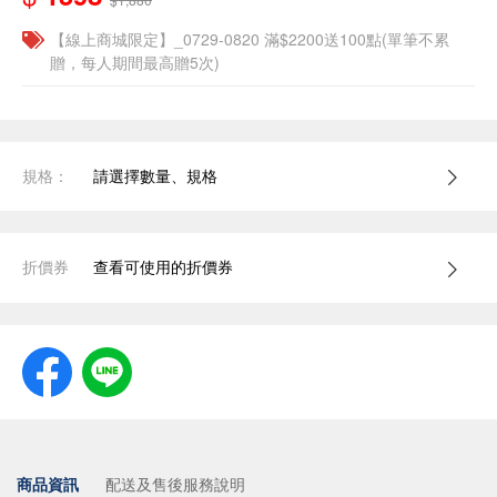
【線上商城限定】_0729-0820 滿$2200送100點(單筆不累
贈，每人期間最高贈5次)
規格：
請選擇數量、規格
折價券
查看可使用的折價券
商品資訊
配送及售後服務說明