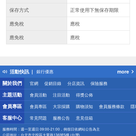
保存方式
正常使用下無保存期限
應免稅
應稅
應免稅
應稅
偏遠地區配送
詐騙網頁！請小心！
得獎公告
熱門話題
活動快訊
more
銀行優惠
偏遠地區配送
關於我們
官網
促銷目錄
分店資訊
保險服務
詐騙網頁！請小心！
主題活動
會員活動
注目活動
得獎公佈
會員專區
會員專區
大宗採購
購物須知
會員服務條款
隱
客服中心
常見問題
服務公告
意見信箱
服務時間：
週一至週日 09:00-21:00，例假日依網站公告為主
公司地址：
台北市北投區大業路136號5樓 (台灣)