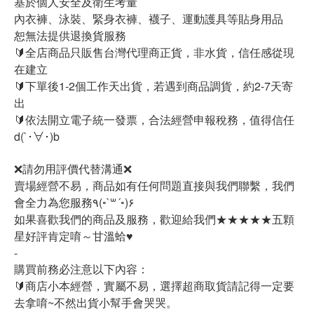
基於個人安全及衛生考量
內衣褲、泳裝、緊身衣褲、襪子、運動護具等貼身用品
恕無法提供退換貨服務
🔰全店商品只販售台灣代理商正貨，非水貨，信任感從現
在建立
🔰下單後1-2個工作天出貨，若遇到商品調貨，約2-7天寄
出
🔰依法開立電子統一發票，合法經營申報稅務，值得信任
d(`･∀･)b
❌請勿用評價代替溝通❌
賣場經營不易，商品如有任何問題直接與我們聯繫，我們
會全力為您服務٩(◦`꒳´◦)۶
如果喜歡我們的商品及服務，歡迎給我們★★★★★五顆
星好評肯定唷～甘溫蛤♥
-
購買前務必注意以下內容：
🔰商店小本經營，實屬不易，選擇超商取貨請記得一定要
去拿唷~不然出貨小幫手會哭哭。