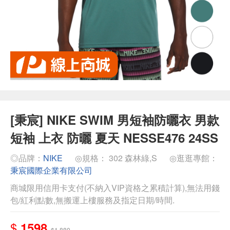
[秉宸] NIKE SWIM 男短袖防曬衣 男款
短袖 上衣 防曬 夏天 NESSE476 24SS
◎品牌：
NIKE
◎規格： 302 森林綠,S
◎逛逛專館：
秉宸國際企業有限公司
商城限用信用卡支付(不納入VIP資格之累積計算),無法用錢
包/紅利點數,無搬運上樓服務及指定日期/時間.
$
1598
$1,880