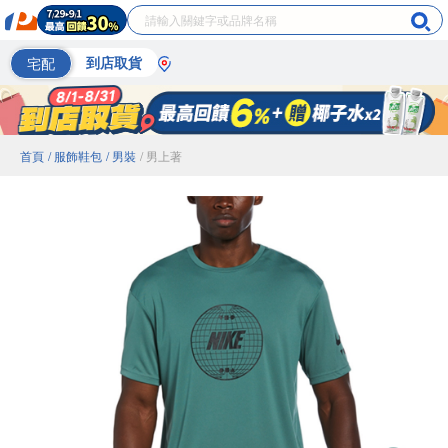
宅配
到店取貨
首頁
/ 服飾鞋包
/ 男裝
/ 男上著