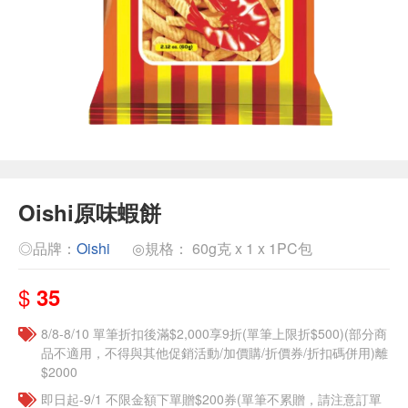
Oishi原味蝦餅
◎品牌：
Oishi
◎規格： 60g克 x 1 x 1PC包
$
35
8/8-8/10 單筆折扣後滿$2,000享9折(單筆上限折$500)(部分商
品不適用，不得與其他促銷活動/加價購/折價券/折扣碼併用)離
$2000
即日起-9/1 不限金額下單贈$200券(單筆不累贈，請注意訂單