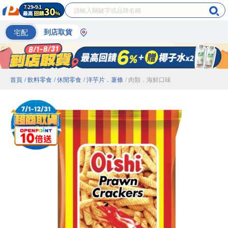
宅配
到店取貨
首頁
/ 飲料零食
/ 休閒零食
/ 洋芋片．薯條
/ 肉類．海鮮口味