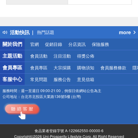
偏遠地區配送
詐騙網頁！請小心！
得獎公告
活動快訊
more
熱門話題
銀行優惠
關於我們
官網
促銷目錄
分店資訊
保險服務
偏遠地區配送
詐騙網頁！請小心！
主題活動
會員活動
注目活動
得獎公佈
會員專區
會員專區
大宗採購
購物須知
會員服務條款
隱
客服中心
常見問題
服務公告
意見信箱
服務時間：
週一至週日 09:00-21:00，例假日依網站公告為主
公司地址：
台北市北投區大業路136號5樓 (台灣)
食品業者登錄字號 A-122662550-00000-6
Copyright©2026 Uni-Prosperity Lifestyle Corp. All Right Reserved