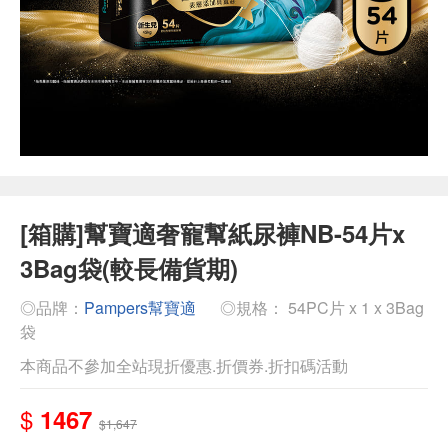
[箱購]幫寶適奢寵幫紙尿褲NB-54片x
3Bag袋(較長備貨期)
◎品牌：
Pampers幫寶適
◎規格： 54PC片 x 1 x 3Bag
袋
本商品不參加全站現折優惠.折價券.折扣碼活動
$
1467
$1,647