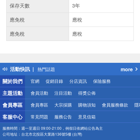
保存天數
3年
應免稅
應稅
應免稅
應稅
偏遠地區配送
詐騙網頁！請小心！
得獎公告
活動快訊
more
熱門話題
銀行優惠
關於我們
官網
促銷目錄
分店資訊
保險服務
偏遠地區配送
詐騙網頁！請小心！
主題活動
會員活動
注目活動
得獎公佈
會員專區
會員專區
大宗採購
購物須知
會員服務條款
隱
客服中心
常見問題
服務公告
意見信箱
服務時間：
週一至週日 09:00-21:00，例假日依網站公告為主
公司地址：
台北市北投區大業路136號5樓 (台灣)