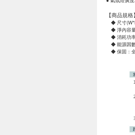
● 氣氛燈廣
【商品規格
◆ 尺寸(W*H*
◆ 淨內容量
◆ 消耗功率
◆ 能源因數
◆ 保固：