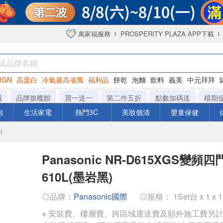
萬家福服務
PROSPERITY PLAZA APP下載
IGN
高蛋白
冷氣最高省萬
福利品
餅乾
泡麵
飲料
義美
中元拜拜
咖啡
城
品牌旗艦館
買一送一
第二件五折
點數加碼送
檔期
泡
生活家電
熱門3C
美妝個清
嬰童保健
升
Panasonic NR-D615XGS變頻
610L(墨岩黑)
◎品牌：
Panasonic國際
◎規格： 1Set台 x 1 x 
※ 安裝費、樓層費、跨區域運送費及額外施工費另