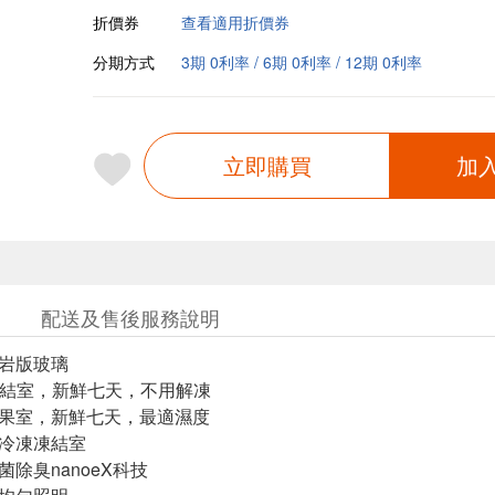
折價券
查看適用折價券
分期方式
3期 0利率 / 6期 0利率 / 12期 0利率
立即購買
加
配送及售後服務說明
材岩版玻璃
微凍結室，新鮮七天，不用解凍
蔬果室，新鮮七天，最適濕度
速冷凍凍結室
菌除臭nanoeX科技