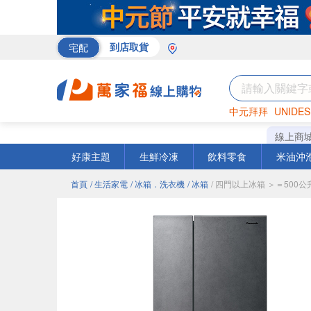
宅配
到店取貨
中元拜拜
UNIDES
米
巧克力
衛生紙
線上商
好康主題
生鮮冷凍
飲料零食
米油沖
首頁
/ 生活家電
/ 冰箱．洗衣機
/ 冰箱
/ 四門以上冰箱 ＞＝500公