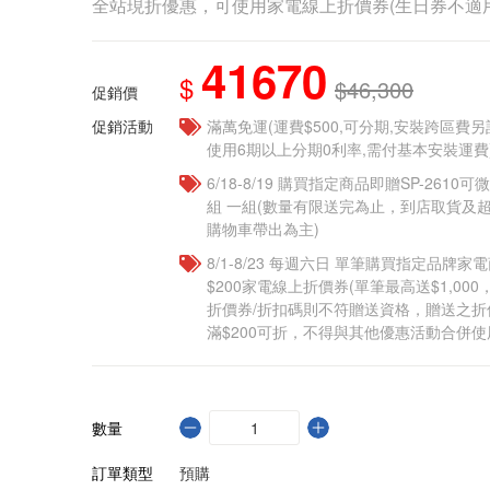
全站現折優惠，可使用家電線上折價券(生日券不適用
41670
$
$46,300
促銷價
促銷活動
滿萬免運(運費$500,可分期,安裝跨區費
使用6期以上分期0利率,需付基本安裝運費
6/18-8/19 購買指定商品即贈SP-261
組 一組(數量有限送完為止，到店取貨及
購物車帶出為主)​
8/1-8/23 每週六日 單筆購買指定品牌家電商
$200家電線上折價券(單筆最高送$1,00
折價券/折扣碼則不符贈送資格，贈送之
滿$200可折，不得與其他優惠活動合併使
數量
訂單類型
預購