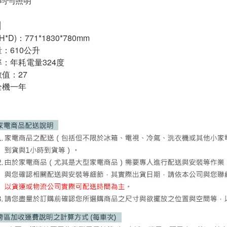
度均勻照明
】
D)：771*1830*780mm
：610公升
：年耗電量324度
值：27
全機一年