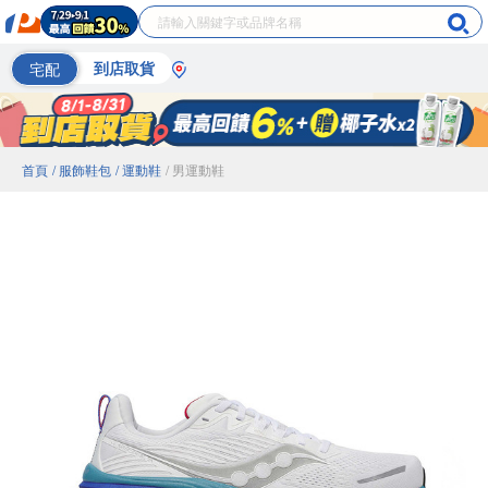
宅配
到店取貨
首頁
/ 服飾鞋包
/ 運動鞋
/ 男運動鞋