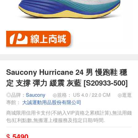
Saucony Hurricane 24 男 慢跑鞋 穩
定 支撐 彈力 緩震 灰藍 [S20933-500]
◎品牌：
Saucony
◎規格： US 4.0 / 22.0 CM
◎逛逛
專館：
大誠運動用品股份有限公司
商城限用信用卡支付(不納入VIP資格之累積計算),無法用錢
包/紅利點數,無搬運上樓服務及指定日期/時間.
$
5490