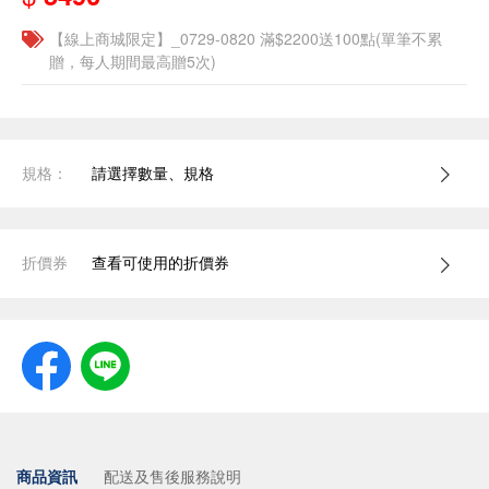
【線上商城限定】_0729-0820 滿$2200送100點(單筆不累
贈，每人期間最高贈5次)
規格：
請選擇數量、規格
折價券
查看可使用的折價券
商品資訊
配送及售後服務說明