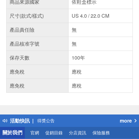
商品來源國家
依鞋盒標示
尺寸(款式/樣式)
US 4.0 / 22.0 CM
產品責任險
無
產品核准字號
無
保存天數
100年
應免稅
應稅
應免稅
應稅
偏遠地區配送
詐騙網頁！請小心！
得獎公告
活動快訊
more
熱門話題
銀行優惠
關於我們
官網
促銷目錄
分店資訊
保險服務
偏遠地區配送