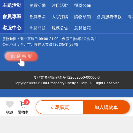
詐騙網頁！請小心！
主題活動
會員活動
注目活動
得獎公佈
會員專區
會員專區
大宗採購
購物須知
會員服務條款
隱
客服中心
常見問題
服務公告
意見信箱
服務時間：
週一至週日 09:00-21:00，例假日依網站公告為主
公司地址：
台北市北投區大業路136號5樓 (台灣)
食品業者登錄字號 A-122662550-00000-6
Copyright©2026 Uni-Prosperity Lifestyle Corp. All Right Reserved
0
立即購買
加入購物車
收藏
購物車