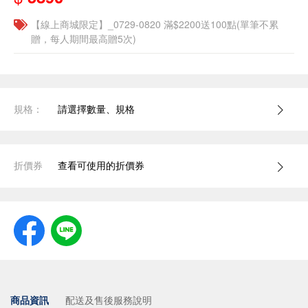
【線上商城限定】_0729-0820 滿$2200送100點(單筆不累
贈，每人期間最高贈5次)
規格：
請選擇數量、規格
折價券
查看可使用的折價券
商品資訊
配送及售後服務說明