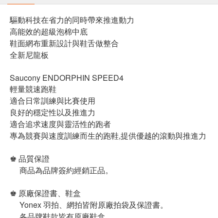
驅動科技在省力的同時帶來推進動力
高能效的超級泡棉中底
鞋面網布重新設計與鞋舌做整合
全新尼龍板
Saucony ENDORPHIN SPEED4
輕量競速跑鞋
適合日常訓練與比賽使用
良好的穩定性以及推進力
適合追求速度與靈活性的跑者
專為競賽與速度訓練而生的跑鞋,提供優越的滾動與推進力
♚ 品質保證
商品為品牌簽約經銷正品。
♚ 原廠保證書、鞋盒
Yonex 羽拍、網拍皆附原廠拍袋及保證書。
各品牌鞋款皆有原廠鞋盒。