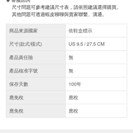
尺寸問題可參考建議尺寸表，請依照建議選擇購買。
其他問題可透過蝦皮聊聊與賣家聯繫、溝通。
商品來源國家
依鞋盒標示
尺寸(款式/樣式)
US 9.5 / 27.5 CM
產品責任險
無
產品核准字號
無
保存天數
100年
應免稅
應稅
應免稅
應稅
偏遠地區配送
詐騙網頁！請小心！