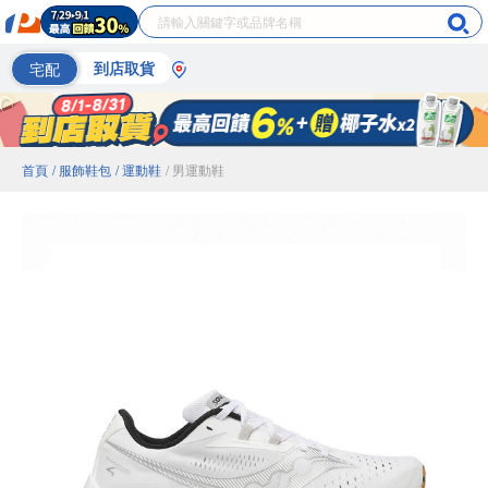
宅配
到店取貨
首頁
/ 服飾鞋包
/ 運動鞋
/ 男運動鞋