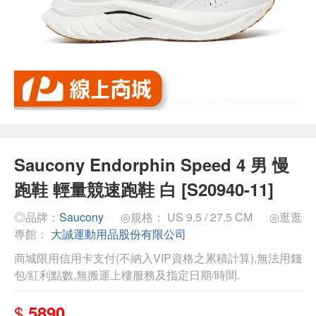
Saucony Endorphin Speed 4 男 慢
跑鞋 輕量競速跑鞋 白 [S20940-11]
◎品牌：
Saucony
◎規格： US 9.5 / 27.5 CM
◎逛逛
專館：
大誠運動用品股份有限公司
商城限用信用卡支付(不納入VIP資格之累積計算),無法用錢
包/紅利點數,無搬運上樓服務及指定日期/時間.
$
5890