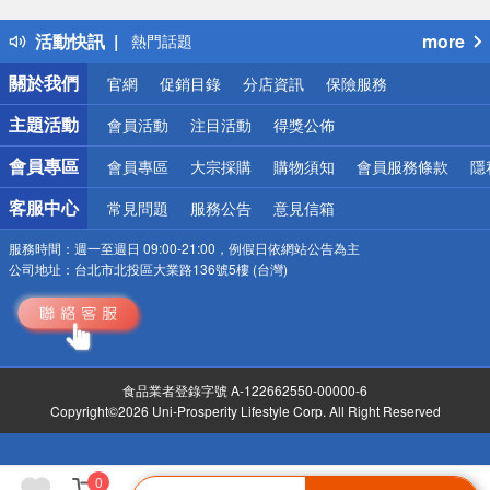
得獎公告
活動快訊
more
熱門話題
銀行優惠
關於我們
官網
促銷目錄
分店資訊
保險服務
偏遠地區配送
詐騙網頁！請小心！
主題活動
會員活動
注目活動
得獎公佈
會員專區
會員專區
大宗採購
購物須知
會員服務條款
隱
客服中心
常見問題
服務公告
意見信箱
服務時間：
週一至週日 09:00-21:00，例假日依網站公告為主
公司地址：
台北市北投區大業路136號5樓 (台灣)
食品業者登錄字號 A-122662550-00000-6
Copyright©2026 Uni-Prosperity Lifestyle Corp. All Right Reserved
0