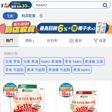
宅配
到店取貨
熱門
價格↓
折扣率
圖表
篩選
相關分類
兒童 零食
兒童 果凍
kaaro 果凍條
零食 kaaro
果凍條 兒童
零食 可超取
果凍 可超取
果凍條 可超取
果凍 kaaro
水蜜桃 芒果