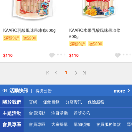
KAARO乳酸風味果凍條600g
KAARO水果乳酸風味果凍條
600g
滿額9折
贈$200
滿額9折
贈$200
$110
$110
1
偏遠地區配送
詐騙網頁！請小心！
得獎公告
活動快訊
more
熱門話題
關於我們
銀行優惠
官網
促銷目錄
分店資訊
保險服務
偏遠地區配送
主題活動
會員活動
注目活動
得獎公佈
詐騙網頁！請小心！
會員專區
會員專區
大宗採購
購物須知
會員服務條款
隱