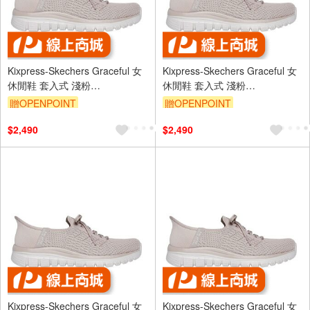
Kixpress-Skechers Graceful 女
Kixpress-Skechers Graceful 女
休閒鞋 套入式 淺粉
休閒鞋 套入式 淺粉
[100736TPE]
[100736TPE]
贈OPENPOINT
贈OPENPOINT
$2,490
$2,490
Kixpress-Skechers Graceful 女
Kixpress-Skechers Graceful 女