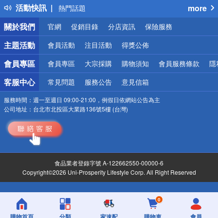
活動快訊
more
熱門話題
銀行優惠
關於我們
官網
促銷目錄
分店資訊
保險服務
偏遠地區配送
詐騙網頁！請小心！
主題活動
會員活動
注目活動
得獎公佈
會員專區
會員專區
大宗採購
購物須知
會員服務條款
隱
客服中心
常見問題
服務公告
意見信箱
服務時間：
週一至週日 09:00-21:00，例假日依網站公告為主
公司地址：
台北市北投區大業路136號5樓 (台灣)
食品業者登錄字號 A-122662550-00000-6
Copyright©2026 Uni-Prosperity Lifestyle Corp. All Right Reserved
0
購物首頁
分類
家速配
購物車
會員