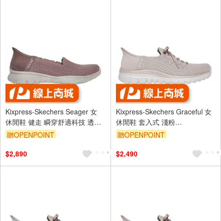
Kixpress-Skechers Seager 女
Kixpress-Skechers Graceful 女
休閒鞋 健走 瞬穿舒適科技 透氣
休閒鞋 套入式 淺粉
緩震 藕粉 [158980MVE]
[100736TPE]
贈OPENPOINT
贈OPENPOINT
$2,890
$2,490