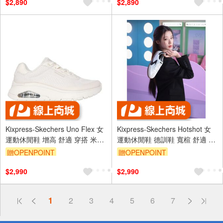
$2,890
$2,890
Kixpress-Skechers Uno Flex 女
Kixpress-Skechers Hotshot 女
運動休閒鞋 增高 舒適 穿搭 米
運動休閒鞋 德訓鞋 寬楦 舒適 穿
[177794OFWT]
搭 白 黑 [185322WWBK]
贈OPENPOINT
贈OPENPOINT
$2,990
$2,990
偏遠地區配送
1
2
3
4
5
6
7
詐騙網頁！請小心！
得獎公告