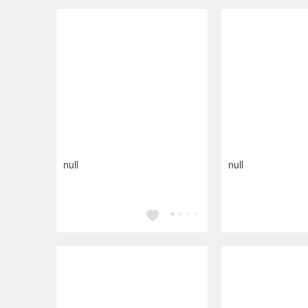
null
null