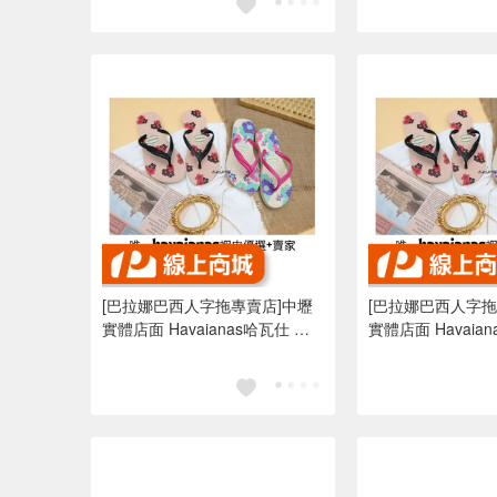
[巴拉娜巴西人字拖專賣店]中壢
[巴拉娜巴西人字拖
實體店面 Havaianas哈瓦仕 夾
實體店面 Havaia
腳拖/人字拖鞋 FANTASIA
腳拖/人字拖鞋 FAN
ROMANTICA 沙灘 海灘 海邊花
ROMANTICA 沙
朵女款
朵女款