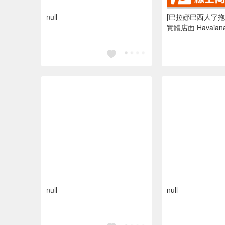
null
[巴拉娜巴西人字拖
實體店面 Havaiana
女款 哈瓦仕 夾腳
灘 海灘 海邊
null
null