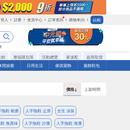
結帳
登入
註冊
會員中心
訂單查詢
購物車(0)
米
促銷
整箱購划算
活動總覽
家速配
超商取貨
休閒娛樂
日用生活
傢俱寢飾
服飾鞋包
價格↓
上架時間
字拖鞋 耐磨
人字拖鞋 止滑
女生 泳裝
鞋 無異味
人字拖鞋 沙灘
人字拖鞋 海灘