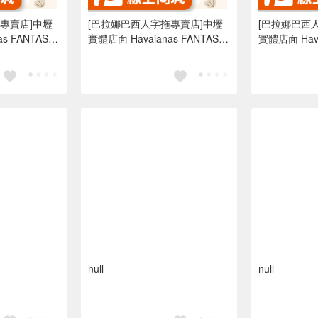
專賣店]中壢
[巴拉娜巴西人字拖專賣店]中壢
[巴拉娜巴西
s FANTASIA
實體店面 Havaianas FANTASIA
實體店面 Hava
拖/人字拖鞋 沙
女款 哈瓦仕 夾腳拖/人字拖鞋 沙
女款 哈瓦仕 
灘 海灘 海邊
灘 海灘 海邊
null
null