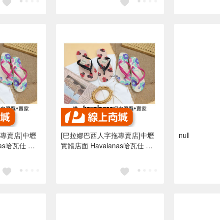
專賣店]中壢
[巴拉娜巴西人字拖專賣店]中壢
null
nas哈瓦仕 夾
實體店面 Havaianas哈瓦仕 夾
TASIA
腳拖/人字拖鞋 FANTASIA
灘 海灘 海邊花
ROMANTICA 沙灘 海灘 海邊花
朵女款