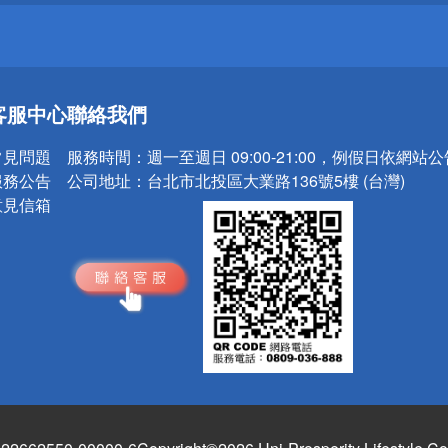
送
客服中心
聯絡我們
請小心！
常見問題
服務時間：
週一至週日 09:00-21:00，例假日依網站
服務公告
公司地址：
台北市北投區大業路136號5樓 (台灣)
意見信箱