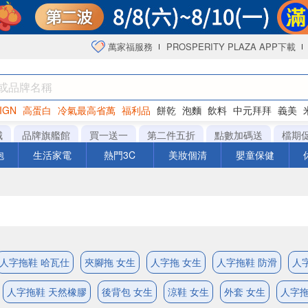
萬家福服務
PROSPERITY PLAZA APP下載
IGN
高蛋白
冷氣最高省萬
福利品
餅乾
泡麵
飲料
中元拜拜
義美
海苔
城
品牌旗艦館
買一送一
第二件五折
點數加碼送
檔期
泡
生活家電
熱門3C
美妝個清
嬰童保健
人字拖鞋 哈瓦仕
夾腳拖 女生
人字拖 女生
人字拖鞋 防滑
人
人字拖鞋 天然橡膠
後背包 女生
涼鞋 女生
外套 女生
人字拖