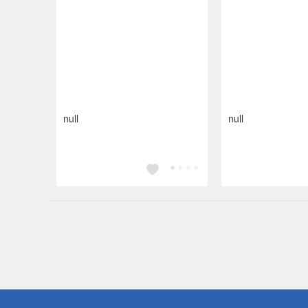
null
null
偏遠地區配
詐騙網頁！