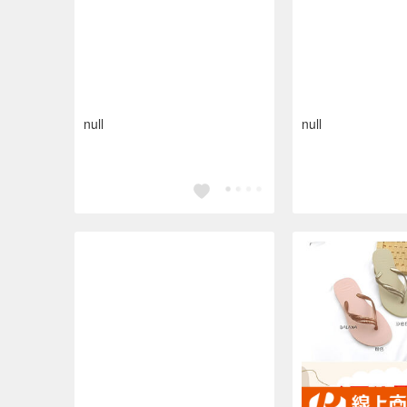
null
null