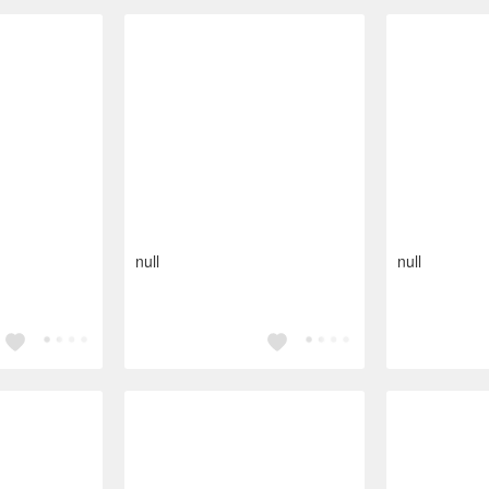
null
null