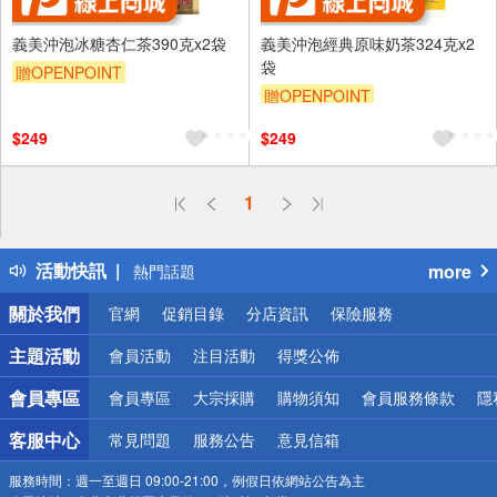
義美沖泡冰糖杏仁茶390克x2袋
義美沖泡經典原味奶茶324克x2
袋
贈OPENPOINT
贈OPENPOINT
$249
$249
偏遠地區配送
1
詐騙網頁！請小心！
得獎公告
活動快訊
more
熱門話題
銀行優惠
關於我們
官網
促銷目錄
分店資訊
保險服務
偏遠地區配送
詐騙網頁！請小心！
主題活動
會員活動
注目活動
得獎公佈
會員專區
會員專區
大宗採購
購物須知
會員服務條款
隱
客服中心
常見問題
服務公告
意見信箱
服務時間：
週一至週日 09:00-21:00，例假日依網站公告為主