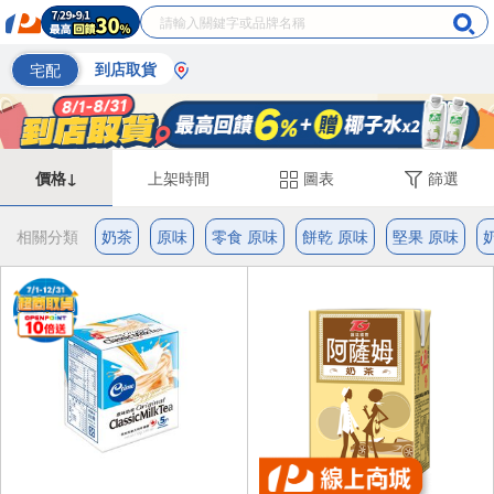
宅配
到店取貨
價格↓
上架時間
圖表
篩選
相關分類
奶茶
原味
零食 原味
餅乾 原味
堅果 原味