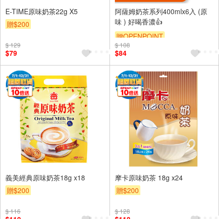
E-TIME原味奶茶22g X5
阿薩姆奶茶系列400mlx6入 (原
味 ) 好喝香濃👍
贈$200
贈OPENPOINT
$ 129
$ 108
$79
$84
義美經典原味奶茶18g x18
摩卡原味奶茶 18g x24
贈$200
贈$200
$ 116
$ 128