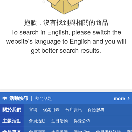
抱歉，沒有找到與相關的商品
To search in English, please switch the
website’s language to English and you will
get better search results.
偏遠地區配送
詐騙網頁！請小心！
得獎公告
活動快訊
more
熱門話題
銀行優惠
關於我們
官網
促銷目錄
分店資訊
保險服務
偏遠地區配送
詐騙網頁！請小心！
主題活動
會員活動
注目活動
得獎公佈
會員專區
會員專區
大宗採購
購物須知
會員服務條款
隱