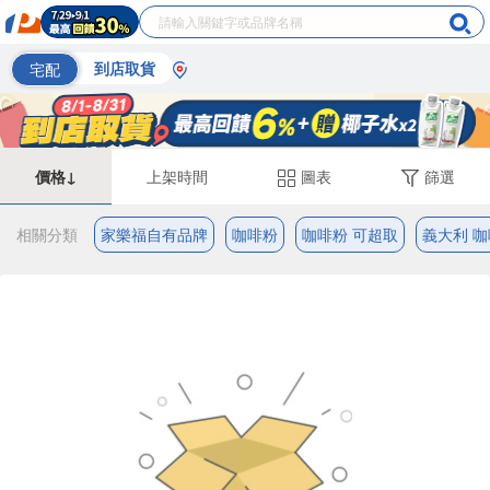
宅配
到店取貨
價格↓
上架時間
圖表
篩選
相關分類
家樂福自有品牌
咖啡粉
咖啡粉 可超取
義大利 