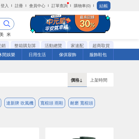
結帳
登入
註冊
會員中心
訂單查詢
購物車(0)
美
米
促銷
整箱購划算
活動總覽
家速配
超商取貨
休閒娛樂
日用生活
傢俱寢飾
服飾鞋包
價格↓
上架時間
達新牌 吹風機
寬楦頭 雨鞋
耐磨 寬楦頭