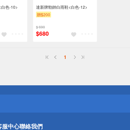
白色-10>
達新牌勁帥白雨鞋<白色-12>
贈$200
$ 690
$680
1
送
請小心！
送
客服中心
聯絡我們
請小心！