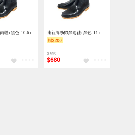
鞋<黑色-10.5>
達新牌勁帥黑雨鞋<黑色-11>
贈$200
$ 690
$680