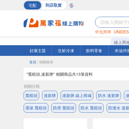
宅配
到店取貨
中元拜拜
UNIDES
巧克力
罐頭
海苔
線上商
好康主題
生鮮冷凍
飲料零食
米油沖
首頁
/ 相關搜尋
"寬楦頭,達新牌" 相關商品共
13
筆資料
相關分類
寬楦頭
達新牌
達新牌 線上商城
防水 達新牌
環保 寬楦頭
防滑 寬楦頭
防水 寬楦頭
防潑水 達