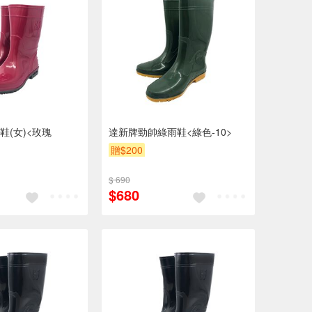
鞋(女)<玫瑰
達新牌勁帥綠雨鞋<綠色-10>
贈$200
$ 690
$680