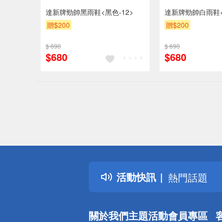
達新牌勁帥黑雨鞋<黑色-12>
達新牌勁帥白雨鞋<
贈$200
贈$200
$ 690
$ 690
$680
$680
偏遠地區配
詐騙網頁！
得獎公告
活動快訊
熱門話題
銀行優惠
偏遠地區配
關於我們
主題活動
會員專區
詐騙網頁！