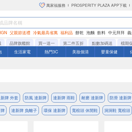
萬家福服務
PROSPERITY PLAZA APP下載
IGN
父親節送禮
冷氣最高省萬
福利品
餅乾
泡麵
飲料
中元拜拜
義
洋芋片
城
品牌旗艦館
買一送一
第二件五折
點數加碼送
檔期
泡
生活家電
熱門3C
美妝個清
嬰童保健
達新牌 外套
防風 達新牌
達新牌 雨鞋
耐磨 達新牌
防滑 達新牌
新牌
達新牌 負離子
環保 達新牌
寬楦頭 休閒鞋
洞洞鞋 寬楦頭