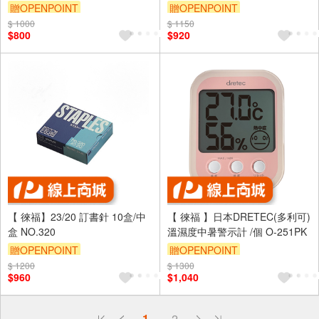
贈OPENPOINT
贈OPENPOINT
$ 1000
$ 1150
$800
$920
【 徠福】23/20 訂書針 10盒/中
【 徠福 】日本DRETEC(多利可)
盒 NO.320
溫濕度中暑警示計 /個 O-251PK
贈OPENPOINT
贈OPENPOINT
$ 1200
$ 1300
$960
$1,040
偏遠地區配送
1
2