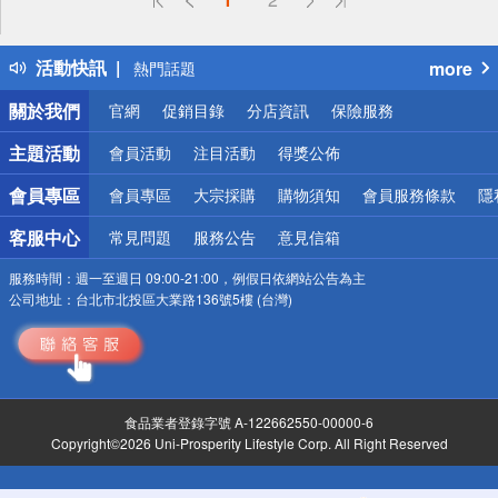
詐騙網頁！請小心！
得獎公告
活動快訊
more
熱門話題
銀行優惠
關於我們
官網
促銷目錄
分店資訊
保險服務
偏遠地區配送
詐騙網頁！請小心！
主題活動
會員活動
注目活動
得獎公佈
會員專區
會員專區
大宗採購
購物須知
會員服務條款
隱
客服中心
常見問題
服務公告
意見信箱
服務時間：
週一至週日 09:00-21:00，例假日依網站公告為主
公司地址：
台北市北投區大業路136號5樓 (台灣)
食品業者登錄字號 A-122662550-00000-6
Copyright©2026 Uni-Prosperity Lifestyle Corp. All Right Reserved