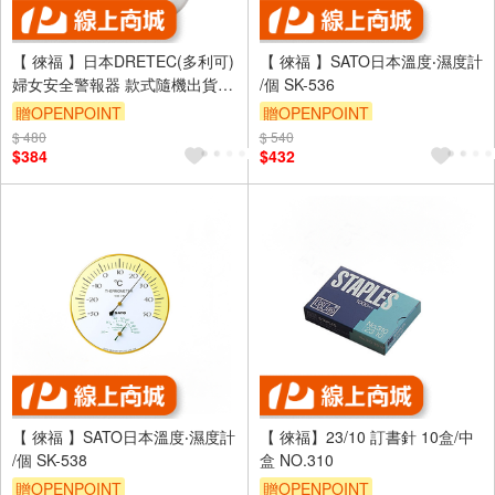
【 徠福 】日本DRETEC(多利可)
【 徠福 】SATO日本溫度‧濕度計
婦女安全警報器 款式隨機出貨 /
/個 SK-536
個 PA-116BR
贈OPENPOINT
贈OPENPOINT
$ 480
$ 540
$384
$432
【 徠福 】SATO日本溫度‧濕度計
【 徠福】23/10 訂書針 10盒/中
/個 SK-538
盒 NO.310
贈OPENPOINT
贈OPENPOINT