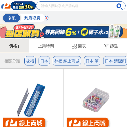
宅配
到店取貨
價格↓
上架時間
圖表
篩選
相關分類
徠福
日本
徠福 線上商城
日本 筆
日本 清潔劑