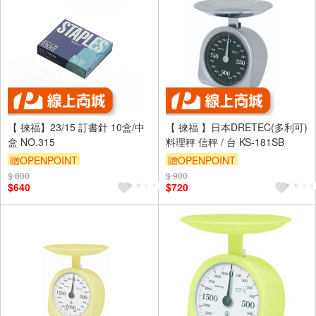
【 徠福】23/15 訂書針 10盒/中
【 徠福 】日本DRETEC(多利可)
盒 NO.315
料理秤 信秤 / 台 KS-181SB
贈OPENPOINT
贈OPENPOINT
$ 800
$ 900
$640
$720