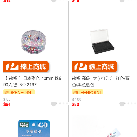
$48
$48
【 徠福 】日本彩色 40mm 珠針
徠福 高級( 大 ) 打印台-紅色/藍
90入/盒 NO.2197
色/黑色藍色
贈OPENPOINT
贈OPENPOINT
$ 80
$ 100
$64
$80