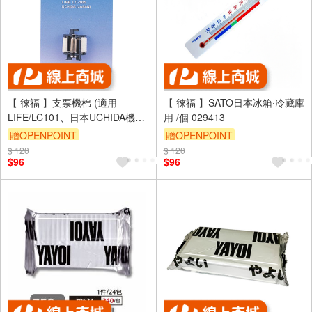
【 徠福 】支票機棉 (適用
【 徠福 】SATO日本冰箱‧冷藏庫
LIFE/LC101、日本UCHIDA機型)
用 /個 029413
/ 個 NO.2400
贈OPENPOINT
贈OPENPOINT
$ 120
$ 120
$96
$96