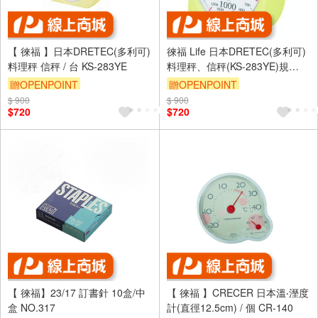
【 徠福 】日本DRETEC(多利可)
徠福 Life 日本DRETEC(多利可)
料理秤 信秤 / 台 KS-283YE
料理秤、信秤(KS-283YE)規
格:191*171*171 mm
贈OPENPOINT
贈OPENPOINT
$ 900
$ 900
$720
$720
【 徠福】23/17 訂書針 10盒/中
【 徠福 】CRECER 日本溫‧溼度
盒 NO.317
計(直徑12.5cm) / 個 CR-140