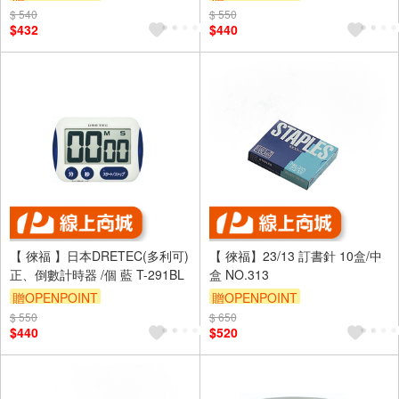
$ 540
$ 550
$432
$440
【 徠福 】日本DRETEC(多利可)
【 徠福】23/13 訂書針 10盒/中
正、倒數計時器 /個 藍 T-291BL
盒 NO.313
贈OPENPOINT
贈OPENPOINT
$ 550
$ 650
$440
$520