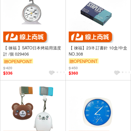
【 徠福 】SATO日本烤箱用溫度
【 徠福】23/8 訂書針 10盒/中盒
計 /個 029406
NO.308
贈OPENPOINT
贈OPENPOINT
$ 420
$ 450
$336
$360