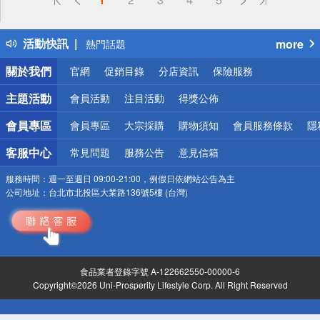
詐騙網頁！請小心！
得獎公告
活動快訊
more
熱門話題
銀行優惠
關於我們
官網
促銷目錄
分店資訊
保險服務
偏遠地區配送
詐騙網頁！請小心！
主題活動
會員活動
注目活動
得獎公佈
會員專區
會員專區
大宗採購
購物須知
會員服務條款
隱
客服中心
常見問題
服務公告
意見信箱
服務時間：
週一至週日 09:00-21:00，例假日依網站公告為主
公司地址：
台北市北投區大業路136號5樓 (台灣)
食品業者登錄字號 A-122662550-00000-6
Copyright©2026 Uni-Prosperity Lifestyle Corp. All Right Reserved