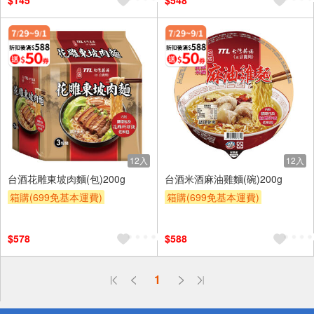
$145
$548
贈$200
12入
12入
台酒花雕東坡肉麵(包)200g
台酒米酒麻油雞麵(碗)200g
箱購(699免基本運費)
箱購(699免基本運費)
合購享優惠
滿額贈券
合購享優惠
滿額贈券
贈$200
贈$200
$578
$588
偏遠地區配送
1
詐騙網頁！請小心！
得獎公告