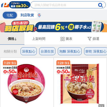
宅配
到店取貨
價格↓
上架時間
圖表
篩選
相關分類
深夜點心
台酒生技
泡麵 深夜點心
餅乾 深夜點心
3入