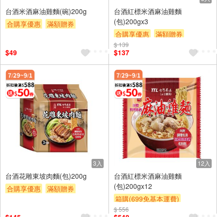
台酒米酒麻油雞麵(碗)200g
台酒紅標米酒麻油雞麵
(包)200gx3
合購享優惠
滿額贈券
合購享優惠
滿額贈券
贈$200
$ 139
贈$200
$49
$137
3入
12入
台酒花雕東坡肉麵(包)200g
台酒紅標米酒麻油雞麵
(包)200gx12
合購享優惠
滿額贈券
箱購(699免基本運費)
贈$200
$ 556
合購享優惠
滿額贈券