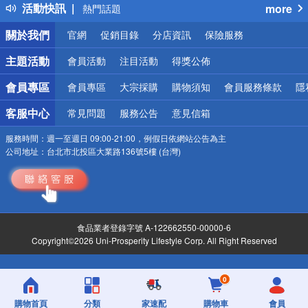
活動快訊
more
熱門話題
銀行優惠
關於我們
官網
促銷目錄
分店資訊
保險服務
偏遠地區配送
詐騙網頁！請小心！
主題活動
會員活動
注目活動
得獎公佈
會員專區
會員專區
大宗採購
購物須知
會員服務條款
隱
客服中心
常見問題
服務公告
意見信箱
服務時間：
週一至週日 09:00-21:00，例假日依網站公告為主
公司地址：
台北市北投區大業路136號5樓 (台灣)
食品業者登錄字號 A-122662550-00000-6
Copyright©2026 Uni-Prosperity Lifestyle Corp. All Right Reserved
0
購物首頁
分類
家速配
購物車
會員