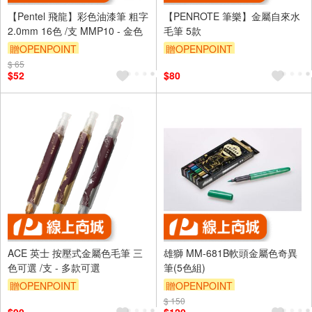
【Pentel 飛龍】彩色油漆筆 粗字
【PENROTE 筆樂】金屬自來水
2.0mm 16色 /支 MMP10 - 金色
毛筆 5款
贈OPENPOINT
贈OPENPOINT
$ 65
$52
$80
ACE 英士 按壓式金屬色毛筆 三
雄獅 MM-681B軟頭金屬色奇異
色可選 /支 - 多款可選
筆(5色組)
贈OPENPOINT
贈OPENPOINT
$ 150