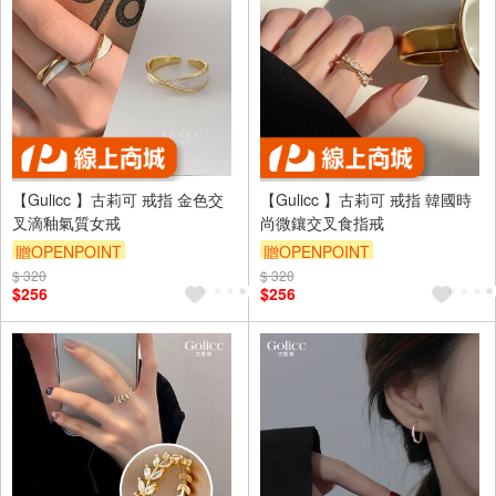
【Gulicc 】古莉可 戒指 金色交
【Gulicc 】古莉可 戒指 韓國時
叉滴釉氣質女戒
尚微鑲交叉食指戒
贈OPENPOINT
贈OPENPOINT
$ 320
訂單滿999享9折
$ 320
訂單滿999享9折
$256
$256