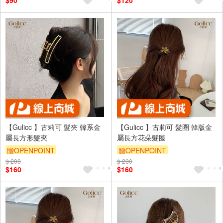
$90
$120
【Gulicc 】古莉可 髮夾 韓系金
【Gulicc 】古莉可 髮圈 韓版金
屬長方形髮夾
屬長方花朵髮圈
贈OPENPOINT
贈OPENPOINT
$ 200
訂單滿999享9折
$ 200
訂單滿999享9折
$160
$160