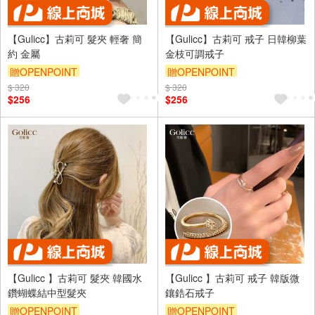
【Gulicc】古莉可 髮夾 輕奢 簡
【Gulicc】古莉可 戒子 日韓柳葉
約 金屬
金枝可調戒子
贈OPENPOINT
贈OPENPOINT
$ 320
訂單滿999享9折
$ 320
訂單滿999享9折
$256
$256
【Gulicc 】古莉可 髮夾 韓國水
【Gulicc 】古莉可 戒子 韓版微
鑽蝴蝶結中型髮夾
鑲鋯石戒子
贈OPENPOINT
贈OPENPOINT