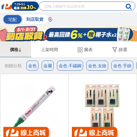
宅配
到店取貨
價格↓
上架時間
圖表
篩選
相關分類
金色
金屬
金色 不鏽鋼
金色 女錶
金色 手錶