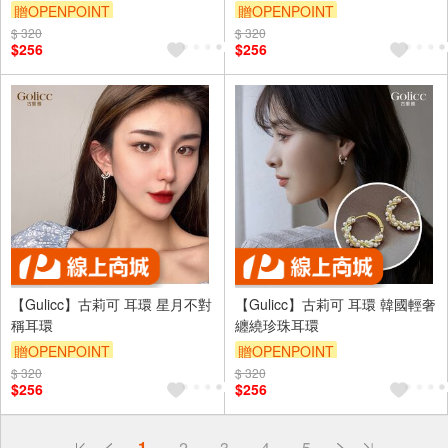
贈OPENPOINT
贈OPENPOINT
$ 320
訂單滿999享9折
$ 320
訂單滿999享9折
$256
$256
【Gulicc】古莉可 耳環 星月不對
【Gulicc】古莉可 耳環 韓國輕奢
稱耳環
纏繞珍珠耳環
贈OPENPOINT
贈OPENPOINT
$ 320
訂單滿999享9折
$ 320
訂單滿999享9折
$256
$256
偏遠地區配送
1
2
3
4
5