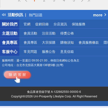
詐騙網頁！請小心！
得獎公告
活動快訊
more
熱門話題
銀行優惠
關於我們
官網
促銷目錄
分店資訊
保險服務
偏遠地區配送
詐騙網頁！請小心！
主題活動
會員活動
注目活動
得獎公佈
會員專區
會員專區
大宗採購
購物須知
會員服務條款
隱
客服中心
常見問題
服務公告
意見信箱
服務時間：
週一至週日 09:00-21:00，例假日依網站公告為主
公司地址：
台北市北投區大業路136號5樓 (台灣)
食品業者登錄字號 A-122662550-00000-6
Copyright©2026 Uni-Prosperity Lifestyle Corp. All Right Reserved