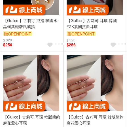
【Gulicc 】古莉可 戒指 韓國水
【Gulicc 】古莉可 耳環 韓國
晶樹葉輕奢風戒指
Y2K素圈扭曲耳環
贈OPENPOINT
贈OPENPOINT
$ 320
訂單滿999享9折
$ 320
訂單滿999享9折
$256
$256
【Gulicc】古莉可 耳環 韓版簡約
【Gulicc】古莉可 耳環 韓版簡約
麻花愛心耳環
麻花愛心耳環