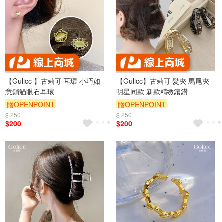
【Gulicc 】古莉可 耳環 小巧如
【Gulicc】古莉可 髮夾 馬尾夾
意鎖貓眼石耳環
明星同款 新款精緻鑲鑽
贈OPENPOINT
贈OPENPOINT
$ 250
訂單滿999享9折
$ 250
訂單滿999享9折
$200
$200