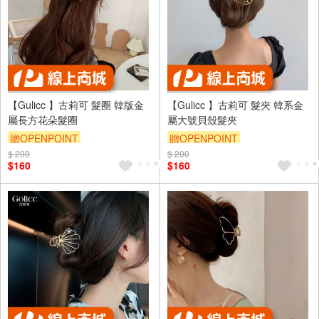
【Gulicc 】古莉可 髮圈 韓版金
【Gulicc 】古莉可 髮夾 韓系金
屬長方花朵髮圈
屬大號貝殼髮夾
贈OPENPOINT
贈OPENPOINT
$ 200
訂單滿999享9折
$ 200
訂單滿999享9折
$160
$160