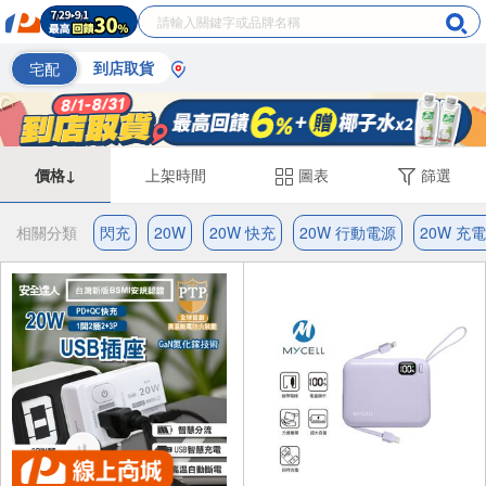
宅配
到店取貨
價格↓
上架時間
圖表
篩選
相關分類
閃充
20W
20W 快充
20W 行動電源
20W 充