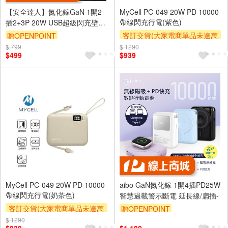
【安全達人】氮化鎵GaN 1開2
MyCell PC-049 20W PD 10000
帶線閃充行電(紫色)
插2+3P 20W USB超級閃充壁插-
R-81PLC
客訂交貨(大家電商單品未達萬
贈OPENPOINT
元需加收$300-500,部分安裝跨
$ 799
$ 1290
$499
$939
區費另計,實際收費以專人聯絡
報價為主)
滿額贈券
MyCell PC-049 20W PD 10000
aibo GaN氮化鎵 1開4插PD25W
帶線閃充行電(奶茶色)
智慧過載警示斷電 延長線/扁插-
客訂交貨(大家電商單品未達萬
贈OPENPOINT
元需加收$300-500,部分安裝跨
$ 1290