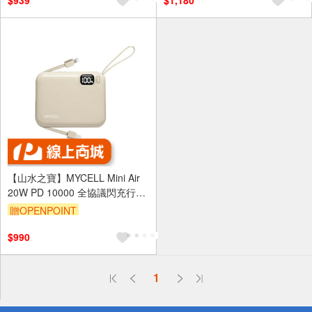
$939
$1,180
區費另計,實際收費以專人聯絡
報價為主)
滿額贈券
【山水之寶】MYCELL Mini Air
20W PD 10000 全協議閃充行動
電源
贈OPENPOINT
$990
偏遠地區配送
詐騙網頁！請小心！
1
得獎公告
熱門話題