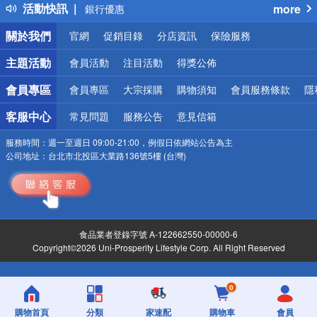
活動快訊
more
銀行優惠
偏遠地區配送
關於我們
官網
促銷目錄
分店資訊
保險服務
詐騙網頁！請小心！
主題活動
會員活動
注目活動
得獎公佈
會員專區
會員專區
大宗採購
購物須知
會員服務條款
隱
客服中心
常見問題
服務公告
意見信箱
服務時間：
週一至週日 09:00-21:00，例假日依網站公告為主
公司地址：
台北市北投區大業路136號5樓 (台灣)
食品業者登錄字號 A-122662550-00000-6
Copyright©2026 Uni-Prosperity Lifestyle Corp. All Right Reserved
0
購物首頁
分類
家速配
購物車
會員