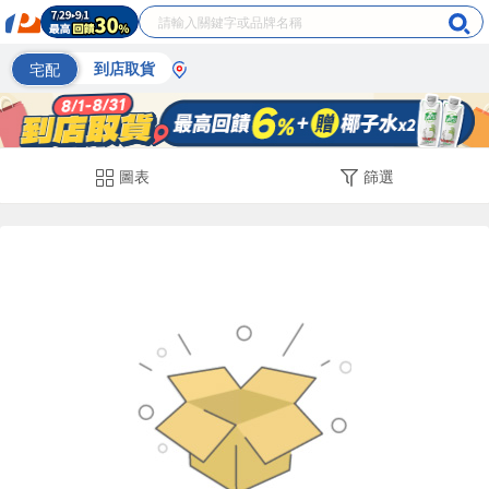
宅配
到店取貨
圖表
篩選