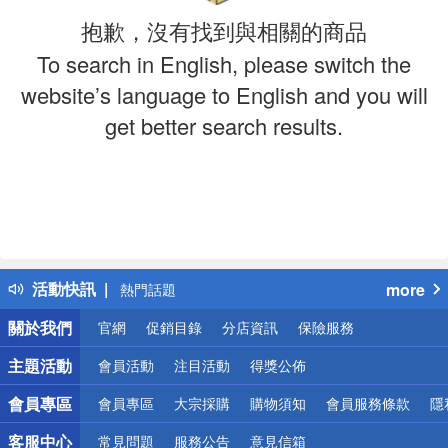
抱歉，沒有找到與相關的商品
To search in English, please switch the
website’s language to English and you will
get better search results.
偏遠地區配送
詐騙網頁！請小心！
得獎公告
活動快訊
more
熱門話題
銀行優惠
關於我們
官網
促銷目錄
分店資訊
保險服務
偏遠地區配送
詐騙網頁！請小心！
主題活動
會員活動
注目活動
得獎公佈
會員專區
會員專區
大宗採購
購物須知
會員服務條款
隱
客服中心
常見問題
服務公告
意見信箱