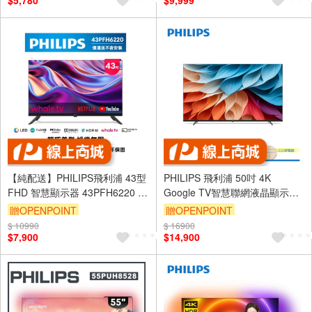
$5,780
$9,999
【純配送】PHILIPS飛利浦 43型
PHILIPS 飛利浦 50吋 4K
FHD 智慧顯示器 43PFH6220 -
Google TV智慧聯網液晶顯示器
福利機-已拆封
螢幕 電視 不含視訊盒
贈OPENPOINT
贈OPENPOINT
50PUH7650
$ 10990
$ 16900
$7,900
$14,900