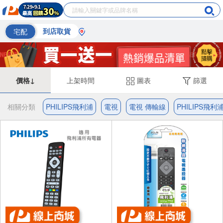
宅配
到店取貨
價格↓
上架時間
圖表
篩選
相關分類
PHILIPS飛利浦
電視
電視 傳輸線
PHILIPS飛利