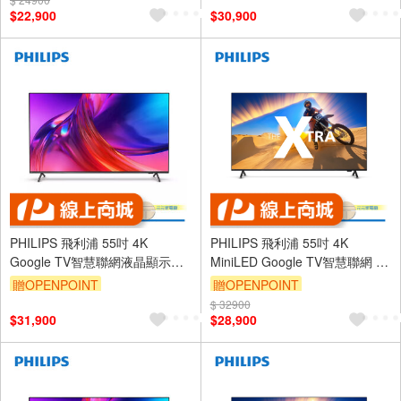
$22,900
$30,900
PHILIPS 飛利浦 55吋 4K
PHILIPS 飛利浦 55吋 4K
Google TV智慧聯網液晶顯示器
MiniLED Google TV智慧聯網 液
螢幕 電視 55PUH8808
晶顯示器 不含視訊盒
贈OPENPOINT
贈OPENPOINT
55PML9109
$ 32900
$31,900
$28,900