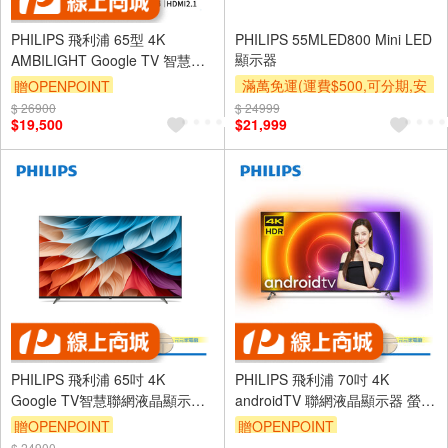
PHILIPS 飛利浦 65型 4K
PHILIPS 55MLED800 Mini LED
顯示器
AMBILIGHT Google TV 智慧聯
網液晶顯示器 65PUH8528-福利
滿萬免運(運費$500,可分期,安
贈OPENPOINT
品-含桌上型安裝
裝跨區費另計,單品未滿1萬元
$ 26900
$ 24999
$19,500
$21,999
及使用6期以上分期0利率,需付
基本安裝運費)
贈壁掛架
下單贈
PHILIPS 飛利浦 65吋 4K
PHILIPS 飛利浦 70吋 4K
Google TV智慧聯網液晶顯示器
androidTV 聯網液晶顯示器 螢幕
螢幕 電視 不含視訊盒
電視 70PUH8516
贈OPENPOINT
贈OPENPOINT
65PUH7650
$ 24900