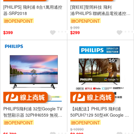
[PHILIPS] 飛利浦 8合1萬用遙控
[寶旺旺]聖岡科技 飛利
器-SRP2018
浦/PHILIPS 聯網液晶電視遙控器
NET-1306P
贈OPENPOINT
贈OPENPOINT
$ 399
$399
$299
PHILIPS飛利浦 32型Google TV
【純配送】PHILIPS 飛利浦
智慧顯示器 32PHH6559 無視訊
50PUH7129 50型4K Google TV
盒
智慧顯示器 - 福利機-全新僅箱損
贈OPENPOINT
贈OPENPOINT
$ 10990