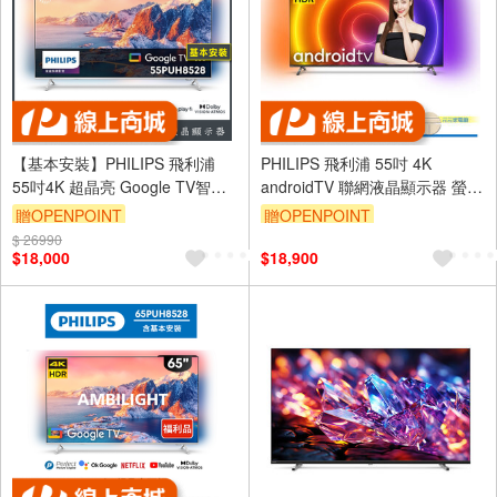
【基本安裝】PHILIPS 飛利浦
PHILIPS 飛利浦 55吋 4K
55吋4K 超晶亮 Google TV智慧
androidTV 聯網液晶顯示器 螢幕
聯網液晶顯示器 55PUH8528-福
電視 55PUH8516
贈OPENPOINT
贈OPENPOINT
利機-已拆封
$ 26990
$18,000
$18,900