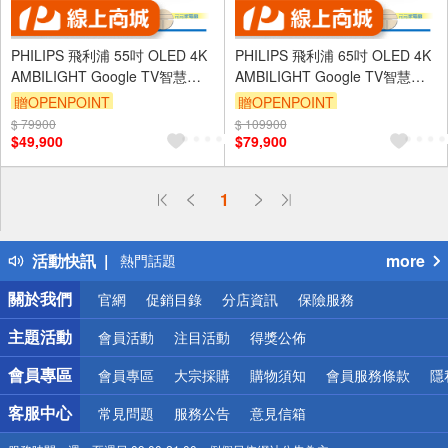
PHILIPS 飛利浦 55吋 OLED 4K
PHILIPS 飛利浦 65吋 OLED 4K
AMBILIGHT Google TV智慧聯
AMBILIGHT Google TV智慧聯
網液晶顯示器 螢幕 電視 不含視
網液晶顯示器 螢幕 電視 不含視
贈OPENPOINT
贈OPENPOINT
訊盒 55OLED809
訊盒 65OLED809
$ 79900
$ 109900
$49,900
$79,900
偏遠地區配送
1
詐騙網頁！請小心！
得獎公告
活動快訊
more
熱門話題
銀行優惠
關於我們
官網
促銷目錄
分店資訊
保險服務
偏遠地區配送
詐騙網頁！請小心！
主題活動
會員活動
注目活動
得獎公佈
會員專區
會員專區
大宗採購
購物須知
會員服務條款
隱
客服中心
常見問題
服務公告
意見信箱