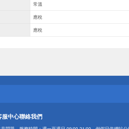
常溫
應稅
應稅
送
請小心！
送
客服中心
聯絡我們
請小心！
常見問題
服務時間：
週一至週日 09:00-21:00，例假日依網站