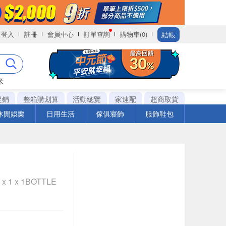
結帳
登入
註冊
會員中心
訂單查詢
購物車(0)
米
促銷
整箱購划算
活動總覽
家速配
超商取貨
休閒娛樂
日用生活
傢俱寢飾
服飾鞋包
 1 x 1BOTTLE