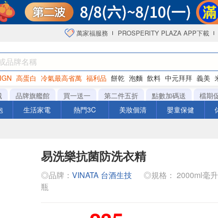
萬家福服務
PROSPERITY PLAZA APP下載
IGN
高蛋白
冷氣最高省萬
福利品
餅乾
泡麵
飲料
中元拜拜
義美
海苔
城
品牌旗艦館
買一送一
第二件五折
點數加碼送
檔期
泡
生活家電
熱門3C
美妝個清
嬰童保健
易洗樂抗菌防洗衣精
◎品牌：
VINATA 台酒生技
◎規格： 2000ml毫升 x
瓶