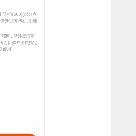
筆上限折$500)(部分商
價券/折扣碼併用)離
筆不累贈，請注意訂單
贈送之折價券消費指定
併使用)