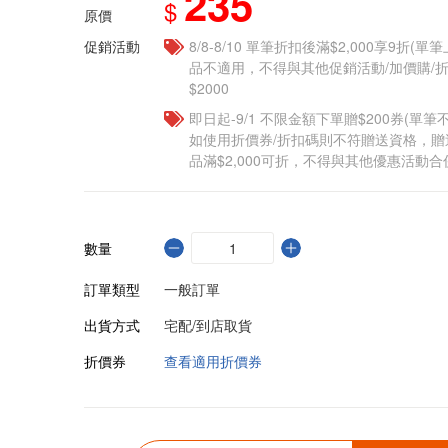
235
$
原價
促銷活動
8/8-8/10 單筆折扣後滿$2,000享9折(單
品不適用，不得與其他促銷活動/加價購/折
$2000
即日起-9/1 不限金額下單贈$200券(單
如使用折價券/折扣碼則不符贈送資格，
品滿$2,000可折，不得與其他優惠活動合
數量
訂單類型
一般訂單
出貨方式
宅配/到店取貨
折價券
查看適用折價券