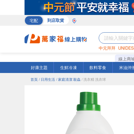
宅配
到店取貨
中元拜拜
UNIDES
巧克力
罐頭
咖啡
線上商
好康主題
生鮮冷凍
飲料零食
米油沖
首頁
/ 日用生活
/ 家庭清潔 殺蟲
/ 洗衣精 洗衣球