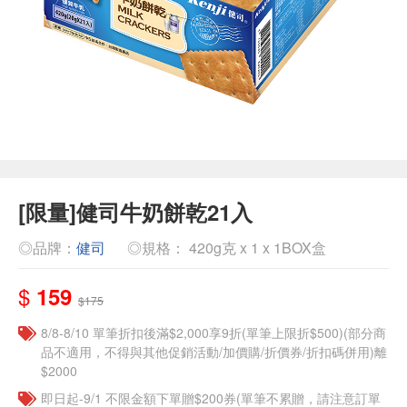
[限量]健司牛奶餅乾21入
◎品牌：
健司
◎規格： 420g克 x 1 x 1BOX盒
$
159
$175
8/8-8/10 單筆折扣後滿$2,000享9折(單筆上限折$500)(部分商
品不適用，不得與其他促銷活動/加價購/折價券/折扣碼併用)離
$2000
即日起-9/1 不限金額下單贈$200券(單筆不累贈，請注意訂單