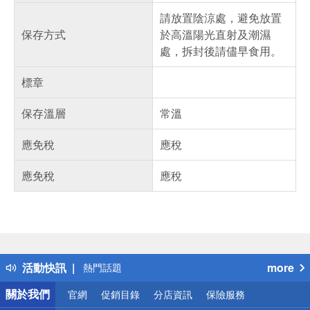
請放置陰涼處，避免放置
保存方式
於高溫陽光直射及潮濕
處，拆封後請儘早食用。
標章
保存溫層
常溫
應免稅
應稅
應免稅
應稅
偏遠地區配送
詐騙網頁！請小心！
得獎公告
活動快訊
more
熱門話題
銀行優惠
關於我們
官網
促銷目錄
分店資訊
保險服務
偏遠地區配送