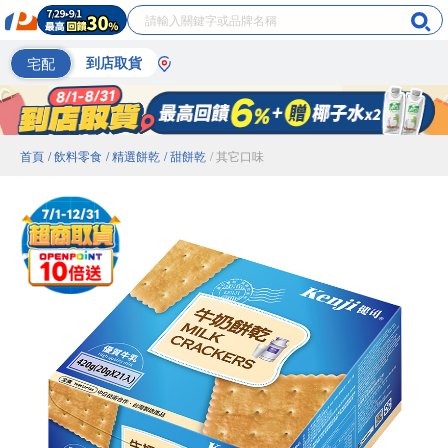
宅配
到店取貨
首頁
/ 飲料零食
/ 精選餅乾
/ 甜餅乾
/ 其它口味