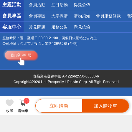
詐騙網頁！請小心！
主題活動
會員活動
注目活動
得獎公佈
會員專區
會員專區
大宗採購
購物須知
會員服務條款
隱
客服中心
常見問題
服務公告
意見信箱
服務時間：
週一至週日 09:00-21:00，例假日依網站公告為主
公司地址：
台北市北投區大業路136號5樓 (台灣)
食品業者登錄字號 A-122662550-00000-6
Copyright©2026 Uni-Prosperity Lifestyle Corp. All Right Reserved
0
立即購買
加入購物車
收藏
購物車