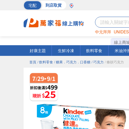
宅配
到店取貨
中元拜拜
UNIDES
海苔
巧克力
罐頭
線上商
好康主題
生鮮冷凍
飲料零食
米油沖
首頁
/ 飲料零食
/ 糖果．巧克力．口香糖
/ 巧克力
/ 條狀巧克力