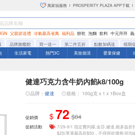
萬家福服務
PROSPERITY PLAZA APP下載
IGN
父親節送禮
冷氣最高省萬
福利品
餅乾
泡麵
飲料
中元拜拜
義
衛生紙
城
品牌旗艦館
買一送一
第二件五折
點數加碼送
檔期
泡
生活家電
熱門3C
美妝個清
嬰童保健
健達巧克力含牛奶內餡k8/100g
◎品牌：
健達
◎規格： 100g克 x 1 x 1Box盒
72
$
$84
促銷價
促銷活動
7/29-9/1 指定費列羅,金莎,健達,能多益
$25(單筆最高折$50，不得與折價券/折扣