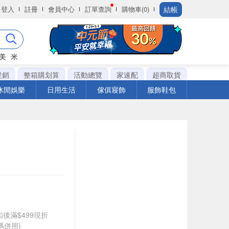
結帳
登入
註冊
會員中心
訂單查詢
購物車(0)
美
米
促銷
整箱購划算
活動總覽
家速配
超商取貨
休閒娛樂
日用生活
傢俱寢飾
服飾鞋包
折扣後滿$499現折
碼併用)