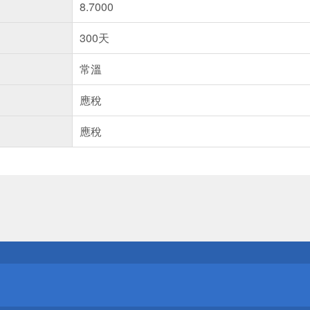
8.7000
300天
常溫
應稅
應稅
送
請小心！
送