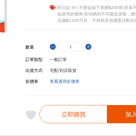
即日起-9/1 不限金額下單贈$200券(單
如使用折價券/折扣碼則不符贈送資格，
品滿$2,000可折，不得與其他優惠活動合
數量
訂單類型
一般訂單
出貨方式
宅配/到店取貨
折價券
查看適用折價券
立即購買
加