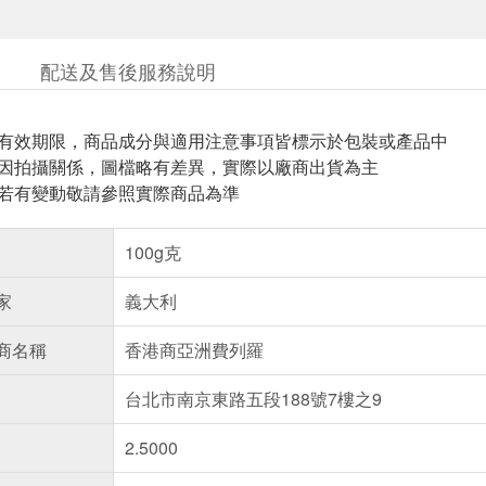
配送及售後服務說明
與有效期限，商品成分與適用注意事項皆標示於包裝或產品中
頁因拍攝關係，圖檔略有差異，實際以廠商出貨為主
案若有變動敬請參照實際商品為準
100g克
家
義大利
商名稱
香港商亞洲費列羅
台北市南京東路五段188號7樓之9
2.5000