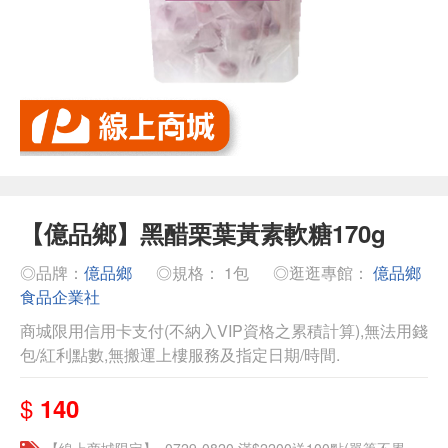
【億品鄉】黑醋栗葉黃素軟糖170g
◎品牌：
億品鄉
◎規格： 1包
◎逛逛專館：
億品鄉
食品企業社
商城限用信用卡支付(不納入VIP資格之累積計算),無法用錢
包/紅利點數,無搬運上樓服務及指定日期/時間.
$
140