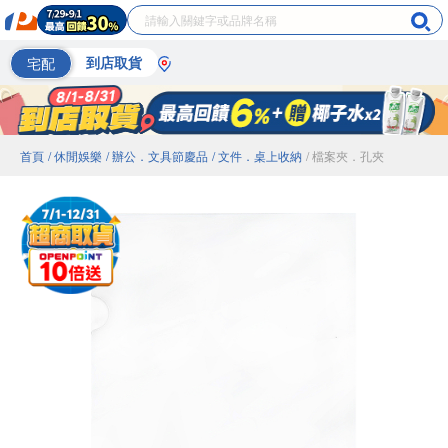
宅配
到店取貨
首頁
/ 休閒娛樂
/ 辦公．文具節慶品
/ 文件．桌上收納
/ 檔案夾．孔夾