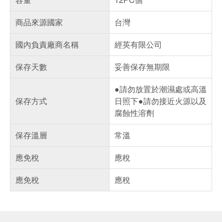
商品來源國家
台灣
國內負責廠商名稱
經英有限公司
保存天數
妥善保存無期限
●請勿放置於潮濕處或高溫
保存方式
日照下●請勿接近火源以及
腐蝕性溶劑
保存溫層
常溫
應免稅
應稅
應免稅
應稅
偏遠地區配送
詐騙網頁！請小心！