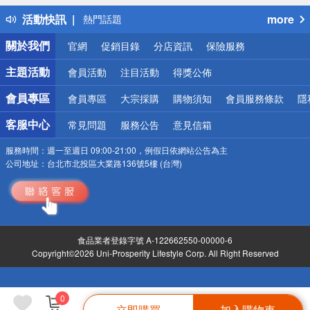
得獎公告
活動快訊
more
熱門話題
銀行優惠
關於我們
官網
促銷目錄
分店資訊
保險服務
偏遠地區配送
詐騙網頁！請小心！
主題活動
會員活動
注目活動
得獎公佈
會員專區
會員專區
大宗採購
購物須知
會員服務條款
隱
客服中心
常見問題
服務公告
意見信箱
服務時間：
週一至週日 09:00-21:00，例假日依網站公告為主
公司地址：
台北市北投區大業路136號5樓 (台灣)
食品業者登錄字號 A-122662550-00000-6
Copyright©2026 Uni-Prosperity Lifestyle Corp. All Right Reserved
0
立即購買
加入購物車